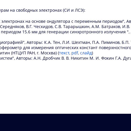
рам на свободных электронах (СИ и ЛСЭ):
электронах на основе ондулятора с переменным периодом", Автор
 Середняков, В.Г. Ческидов, С.В. Тарарышкин, А.М. Батраков, И.В.
периодом 15.6 мм для генерации синхротронного излучения ", Ав
рафией", Авторы: К.А. Тен, Л.И. Шехтман, П.А. Пиминов, Б.П. Т
ферометр для измерения оптических констант поверхностного 
итин (НТЦУП РАН, г. Москва) (
текст
,
pdf
,
слайд
)
ем", Авторы: А.Н. Дробчик В. В. Никитин М. И. Фокин Г.А. Дугар