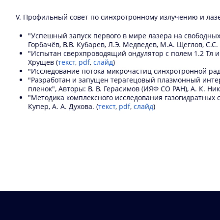
V. Профильный совет по синхротронному излучению и лазе
"Успешный запуск первого в мире лазера на свободных 
Горбачёв, В.В. Кубарев, Л.Э. Медведев, М.А. Щеглов, С.С.
"Испытан сверхпроводящий ондулятор с полем 1.2 Тл и 
Хрущев (
текст
,
pdf
,
слайд
)
"Исследование потока микрочастиц синхротронной радиог
"Разработан и запущен терагецовый плазмонный интер
пленок", Авторы: В. В. Герасимов (ИЯФ СО РАН), А. К. Ник
"Методика комплексного исследования газогидратных сист
Купер, А. А. Духова. (
текст
,
pdf
,
слайд
)