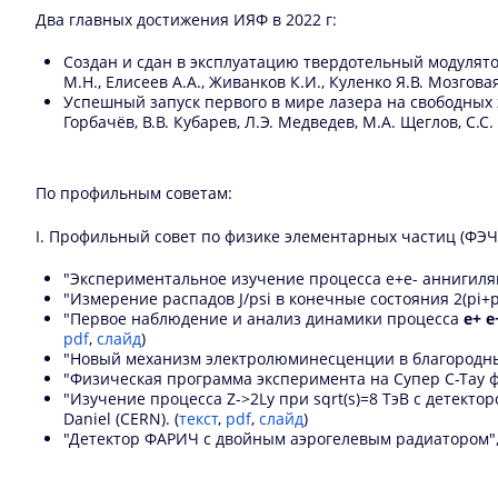
Два главных достижения ИЯФ в 2022 г:
Создан и сдан в эксплуатацию твердотельный модулято
М.Н., Елисеев А.А., Живанков К.И., Куленко Я.В. Мозговая
Успешный запуск первого в мире лазера на свободных э
Горбачёв, В.В. Кубарев, Л.Э. Медведев, М.А. Щеглов, С.С.
По профильным советам:
I. Профильный совет по физике элементарных частиц (ФЭЧ
"Экспериментальное изучение процесса e+e- аннигиляц
"Измерение распадов J/psi в конечные состояния 2(pi+pi-
"Первое наблюдение и анализ динамики процесса
e+ 
pdf
,
слайд
)
"Новый механизм электролюминесценции в благородных г
"Физическая программа эксперимента на Супер С-Тау ф
"Изучение процесса Z->2Ly при sqrt(s)=8 ТэВ с детекторо
Daniel (CERN). (
текст
,
pdf
,
слайд
)
"Детектор ФАРИЧ с двойным аэрогелевым радиатором", а