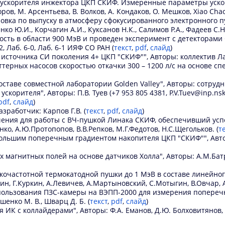
о ускорителя инжектора ЦКП СКИФ. Измеренные параметры уско
ров, М. Арсентьева, В. Волков, А. Кондаков, О. Мешков, Xiao Chao
вка по выпуску в атмосферу сфокусированного электронного п
нко Ю.И., Корчагин А.И., Куксанов Н.К., Салимов Р.А., Фадеев С.Н.
ость в области 900 МэВ и проведен эксперимент с детекторами
2, Лаб. 6-0, Лаб. 6-1 ИЯФ СО РАН (
текст
,
pdf
,
слайд
)
источника СИ поколения 4+ ЦКП "СКИФ"", Авторы: коллектив Ла
ерных насосов скоростью откачки 300 – 1200 л/с на основе спеч
аве совместной лаборатории Golden Valley", Авторы: сотрудни
рителя", Авторы: П.В. Туев (+7 953 805 4381, P.V.Tuev@inp.nsk.su
pdf
,
слайд
)
работчик: Карпов Г.В. (
текст
,
pdf
,
слайд
)
чения для работы с ВЧ-пушкой Линака СКИФ, обеспечивший усп
енко, А.Ю.Протопопов, В.В.Репков, М.Г.Федотов, Н.С.Щегольков. (
т
шим поперечным градиентом накопителя ЦКП "СКИФ"", Авторы: Б
агнитных полей на основе датчиков Холла", Авторы: А.М.Батрак
очастотной термокатодной пушки до 1 МэВ в составе линейног
хин, Г.Куркин, А.Левичев, А.Мартыновский, С.Мотыгин, В.Овчар, А
пользования ПЗС-камеры на ВЭПП-2000 для измерения поперечн
шенко М. В., Шварц Д. Б. (
текст
,
pdf
,
слайд
)
 с коллайдерами", Авторы: Ф.А. Еманов, Д.Ю. Болховитянов, П.