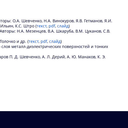
ы: О.А. Шевченко, Н.А. Винокуров, Я.В. Гетманов, Я.И.
 Ильин, К.С. Штро (
текст
,
pdf
,
слайд
)
торы: Н.А. Мезенцев, В.А. Шкаруба, В.М. Цуканов, С.В.
олочко и др. (
текст
,
pdf
,
слайд
)
слоя металл-диэлектрических поверхностей и тонких
ов П. Д. Шевченко, А. Л. Дерий, А. Ю. Манаков, К. Э.