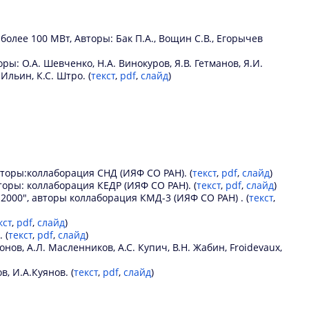
лее 100 МВт, Авторы: Бак П.А., Вощин С.В., Егорычев
: О.А. Шевченко, Н.А. Винокуров, Я.В. Гетманов, Я.И.
 Ильин, К.С. Штро. (
текст
,
pdf
,
слайд
)
торы:коллаборация СНД (ИЯФ СО РАН). (
текст
,
pdf
,
слайд
)
авторы: коллаборация КЕДР (ИЯФ СО РАН). (
текст
,
pdf
,
слайд
)
000", авторы коллаборация КМД-3 (ИЯФ СО РАН) . (
текст
,
кст
,
pdf
,
слайд
)
 (
текст
,
pdf
,
слайд
)
нов, А.Л. Масленников, А.С. Купич, В.Н. Жабин, Froidevaux,
, И.А.Куянов. (
текст
,
pdf
,
слайд
)