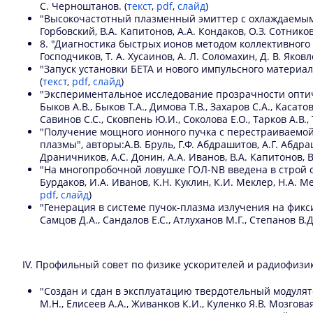
С. Черноштанов. (
текст
,
pdf
,
слайд
)
"Высокочастотный плазменный эмиттер с охлаждаемым 
Горбовский, В.А. Капитонов, А.А. Кондаков, О.З. Сотнико
8. "Диагностика быстрых ионов методом коллективного 
Господчиков, Т. А. Хусаинов, А. Л. Соломахин, Д. В. Яковле
"Запуск установки БЕТА и нового импульсного материалов
(
текст
,
pdf
,
слайд
)
"Экспериментальное исследование прозрачности оптичес
Быков А.В., Быков Т.А., Димова Т.В., Захаров С.А., Касат
Савинов С.С., Сковпень Ю.И., Соколова Е.О., Тарков А.В.,
"Получение мощного ионного пучка с перестраиваемой
плазмы", авторы:А.В. Бруль, Г.Ф. Абдрашитов, А.Г. Абдра
Драничников, А.С. Донин, А.А. Иванов, В.А. Капитонов, В
"На многопробочной ловушке ГОЛ-NB введена в строй с
Бурдаков, И.А. Иванов, К.Н. Куклин, К.И. Меклер, Н.А. Ме
pdf
,
слайд
)
"Генерация в системе пучок-плазма излучения на фикси
Самцов Д.А., Сандалов Е.С., Атлуханов М.Г., Степанов В.Д
IV. Профильный совет по физике ускорителей и радиофизик
"Создан и сдан в эксплуатацию твердотельный модулят
М.Н., Елисеев А.А., Живанков К.И., Куленко Я.В. Мозговая