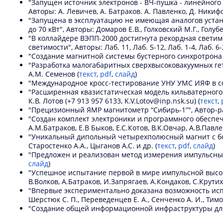
"Запущен источник электронов - ВЧ-пушка - линейног
Авторы: А. Левичев, А. Батраков. А. Павленко, Д. Никифо
"Запущена в эксплуатацию не имеющая аналогов устано
до 70 кВт", Авторы: Домаров Е.В., Голковский М.Г., Голубе
"В коллайдере ВЭПП-2000 достигнута рекордная светим
светимости", Авторы: Лаб. 11, Лаб. 5-12, Лаб. 1-4, Лаб. 6-
"Создание магнитной системы бустерного синхротрона 
"Разработка малогабаритных сверхвысоковакуумных гетт
А.М. Семенов (
текст
,
pdf
,
слайд
)
"Международное кросс-тестирование УНУ УМС ИЯФ в сост
"Расширенная квазистатическая модель кильватерного уско
К.В. Лотов (+7 913 957 6133, K.V.Lotov@inp.nsk.su) (
текст
,
"Прецизионный ЯМР магнитометр “Сибирь-1”", Автор-раз
"Создан комплект электроники и программного обеспе
А.М.Батраков, Е.В Быков, Е.С.Котов, В.К.Овчар, А.В.Павл
"Уникальный дипольный четырехполюсный магнит с боль
Старостенко А.А., Цыганов А.С. и др. (
текст
,
pdf
,
слайд
)
"Предложен и реализован метод измерения импульсных м
слайд
)
"Успешное испытание первой в мире импульсной высок
В.Волков, А.Батраков, И.Запрягаев, А.Кондаков, С.Крути
"Впервые экспериментально доказана возможность ис
Шерстюк С. П., Переведенцев Е. А., Сенченко А. И., Тимо
"Создание общей информационной инфраструктуры для ИК