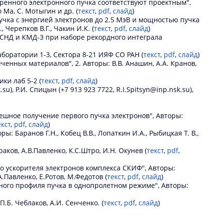
ренного электронного пучка соответствуют проектным",
 Ma, С. Мотыгин и др. (
текст
,
pdf
,
слайд
)
учка с энергией электронов до 2.5 МэВ и мощностью пучка
, Черепков В.Г., Чакин И.К. (
текст
,
pdf
,
слайд
)
 СНД и КМД-3 при наборе рекордного интеграла
боратории 1-3, Сектора 8-21 ИЯФ СО РАН (
текст
,
pdf
,
слайд
)
енных материалов", 2. Авторы: В.В. Анашин, А.А. Кранов,
ки лаб 5-2 (
текст
,
pdf
,
слайд
)
), Р.И. Спицын (+7 913 923 7722, R.I.Spitsyn@inp.nsk.su),
ешное получение первого пучка электронов", Авторы:
екст
,
pdf
,
слайд
)
аранов Г.Н., Кобец В.В., Лопаткин И.А., Рыбицкая Т. В.,
ов, А.В.Павленко, К.С.Штро, И.Н. Окунев (
текст
,
pdf
,
о ускорителя электронов комплекса СКИФ", Авторы:
.Павленко, Е.Ротов, М.Федотов (
текст
,
pdf
,
слайд
)
ого профиля пучка в однопролетном режиме", Авторы:
Б. Чеблаков, А.И. Сенченко. (
текст
,
pdf
,
слайд
)