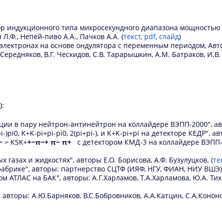
р индукционного типа микросекундного диапазона мощностью бо
 Л.Ф., Непей-пиво А.А., Пачков А.А. (
текст
,
pdf
,
слайд
)
лектронах на основе ондулятора с переменным периодом, Авторы
 Середняков, В.Г. Ческидов, С.В. Тарарышкин, А.М. Батраков, И.В.
):
ии в пару нейтрон-антинейтрон на коллайдере ВЭПП-2000", ав
)pi0, K+K-pi+pi-pi0, 2(pi+pi-), и K+K-pi+pi на детекторе КЕДР", 
e−
> KSK+
+−π−+ π− π+
с детектором КМД-3 на коллайдере ВЭПП-2
азах и жидкостях", авторы Е.О. Борисова, А.Ф. Бузулуцков. (
те
абрике", авторы: партнерство СЦТФ (ИЯФ, НГУ, ФИАН, НИУ ВШЭ).
м АТЛАС на БАК", авторы: А.Г.Харламов, Т.А.Харламова, Ю.А. Тихо
вторы: А.Ю.Барняков, В.С.Бобровников, А.А.Катцин, С.А.Кононов