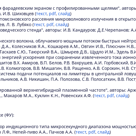
фарадеевским экраном с профилированными щелями", авторы: Ю.
в, И.В. Шиховцев (
текст
,
pdf
,
слайд
)
томсоновского рассеяния микроволнового излучения в открытой 
в, Л. В. Лубяко (
текст
,
pdf
,
слайд
)
едческого стенда", авторы: И.В. Кандауров; Д.Е.Черепанов; А.А.
кого волокна, облучаемого мощным потоком быстрых нейтронов"
ов Д.А., Колесников Я.А., Кошкарев А.М., Овтин И.В., Плюснин Н.В.
 Таскаев С.Ю., Таюрский В.А., Шмырев Д.В., Щудло И.М., Эдель В.И
 энергией ускорения при сохранении извлеченного тока ионно
шитов В.Х. Амиров, В.П. Белов, Р.В. Вахрушев, А.И. Горбовский, В.
.В. Колмогоров, В.В. Мишагин, В.В. Ращенко, А.В. Сорокин, Н.В. С
истема подачи потенциалов на лимитеры в центральной ловушке
льников, А.В. Никишин, П.А. Полозова, С.В. Полосаткин, В.В. Пост
рованной верхнегибридной плазменной частоте", авторы: Аржанн
., Макаров М.А., Куклин К.Н., Ровенских А.Ф. (
текст
,
pdf
,
слайд
)
е (ФУ):
ор индукционного типа микросекундного диапазона мощностью б
 Л.Ф., Непей-пиво А.А., Пачков А.А. (
текст
,
pdf
,
слайд
)