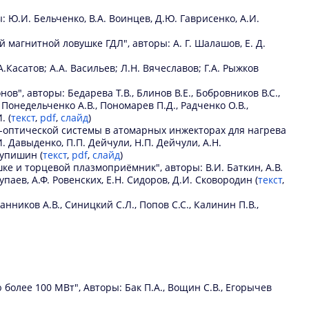
И. Бельченко, В.А. Воинцев, Д.Ю. Гаврисенко, А.И.
магнитной ловушке ГДЛ", авторы: А. Г. Шалашов, Е. Д.
Касатов; А.А. Васильев; Л.Н. Вячеславов; Г.А. Рыжков
, авторы: Бедарева Т.В., Блинов В.Е., Бобровников В.С.,
, Понедельченко А.В., Пономарев П.Д., Радченко О.В.,
. (
текст
,
pdf
,
слайд
)
-оптической системы в атомарных инжекторах для нагрева
И. Давыденко, П.П. Дейчули, Н.П. Дейчули, А.Н.
тупишин (
текст
,
pdf
,
слайд
)
 и торцевой плазмоприёмник", авторы: В.И. Баткин, А.В.
упаев, А.Ф. Ровенских, Е.Н. Сидоров, Д.И. Сковородин (
текст
,
иков А.В., Синицкий С.Л., Попов С.С., Калинин П.В.,
олее 100 МВт", Авторы: Бак П.А., Вощин С.В., Егорычев