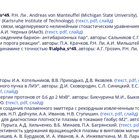
_s^4$
, Р.Н. Ли , Andreas von Manteuffel (Michigan State University),
Karlsruhe Institute of Technology). (
текст
,
pdf
,
слайд
)
 связи, моделируемого нелинейным стохастическим уравнением
 А.И. Черных (ИАиЭ). (
текст
,
pdf
,
слайд
)
рождением барион- антибарионных пар", авторы: Сальников С.Г.
порога реакции", авторы: П.А. Крачков, Р.Н. Ли, А.И. Мильштей
одинамике с точностью
$\alpha_s^4$
, авторы: А.Г. Грозин, Р.Н. Ли
ры И.А. Котельников, В.В. Приходько, Д.В. Яковлев. (
текст
,
pdf
,
пучка в ЛИУ", авторы: Д.И. Сковородин, С.Л. Синицкий, Е.С. Сан
f
,
слайд
)
гии протонов от 0,6 до 2 МэВ", авторы: Бикчурина М.И., Быков Т
Ю. (
текст
,
pdf
,
слайд
)
 создания плазменного эмиттера с рекордным извлеченным ток
шев, Н.П. Дейчули, А.А. Иванов, Н.В. Ступишин. (
текст
,
pdf
,
слайд
)
я диагностики плотности плазмы в токамаке Глобус-М2", авторы
. Пурыга, А.Д. Хильченко, В.Б. Минаев, П.А. Багрянский. (
текст
,
pd
ективность удержания вращающейся плазмы в винтовом магнит
мишев, А. В. Бурдаков, И. А. Иванов, А. А. Инжеваткина, М. В. Лар