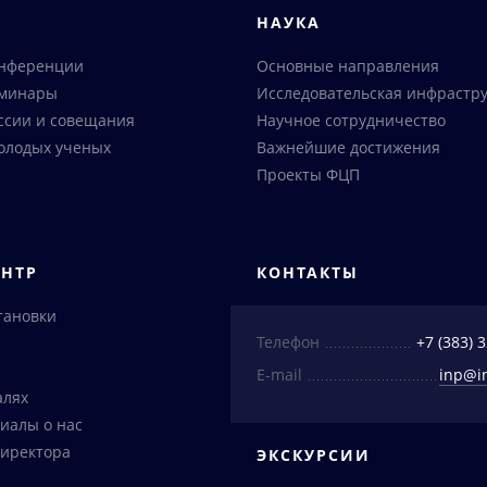
Я
НАУКА
онференции
Основные направления
еминары
Исследовательская инфрастру
ссии и совещания
Научное сотрудничество
олодых ученых
Важнейшие достижения
Проекты ФЦП
ЕНТР
КОНТАКТЫ
тановки
Телефон
+7 (383) 
E-mail
inp@i
алях
иалы о нас
иректора
ЭКСКУРСИИ