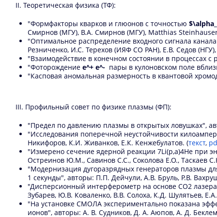
II. Теоретическая физика (ТФ):
"Формфакторы кварков и глюонов с точностью
$\alpha
Смирнов (МГУ), В.А. Смирнов (МГУ), Matthias Steinhauser (
"Оптимальное распределение входного сигнала канала
Резниченко, И.С. Терехов (ИЯФ СО РАН), Е.В. Седов (НГУ),
"Взаимодействие в конечном состоянии в процессах с 
"Фоторождение
e^+ e^-
пары в кулоновском поле вблизи 
"Касповая аномальная размерность в квантовой хром
III. Профильный совет по физике плазмы (ФП):
"Предел по давлению плазмы в открытых ловушках", авто
"Исследования поперечной неустойчивости килоамперного 
Никифоров, К.И. Живанков, Е.К. Кенжебулатов. (
текст
,
pd
"Измерено сечение ядерной реакции 7Li(p,a)4He при энер
Остреинов Ю.М., Савинов С.С., Соколова Е.О., Таскаев С.
"Модернизация дугоразрядных генераторов плазмы для
1 секунды", авторы: П.П. Дейчули, А.В. Бруль, Р.В. Вахру
"Дисперсионный интерферометр на основе СО2 лазера дл
Зубарев, Ю.В. Коваленко, В.В. Солоха, К.Д. Шулятьев, Е.А
"На установке СМОЛА экспериментально показана эфф
ионов", авторы: А. В. Судников, Д. А. Аюпов, А. Д. Бекле