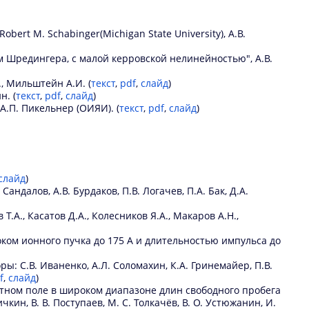
 Robert M. Schabinger(Michigan State University), А.В.
 Шредингера, с малой керровской нелинейностью", А.В.
, Мильштейн А.И. (
текст
,
pdf
,
слайд
)
н. (
текст
,
pdf
,
слайд
)
, А.П. Пикельнер (ОИЯИ). (
текст
,
pdf
,
слайд
)
слайд
)
далов, А.В. Бурдаков, П.В. Логачев, П.А. Бак, Д.А.
.А., Касатов Д.А., Колесников Я.А., Макаров А.Н.,
ом ионного пучка до 175 А и длительностью импульса до
: С.В. Иваненко, А.Л. Соломахин, К.А. Гринемайер, П.В.
f
,
слайд
)
ном поле в широком диапазоне длин свободного пробега
ичкин, В. В. Поступаев, М. С. Толкачёв, В. О. Устюжанин, И.