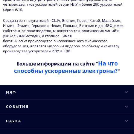
четырех десятков ускорителей серии ИЛУ и более 290 ускорителей
серии ЭЛВ.
Среди стран-покупателей - США, Япония, Корея, Китай, Малайзия,
Индия, Италия, Германия, Чехия, Польша, Венгрия и др. ИЯФ, имея
собственное производство, множество технологических линий и
уникальных методик, а главное - имея
богатый опыт производства высококлассного физического
оборудования, является мировым лидером по объему и качеству
производства ускорителей ИЛУ и ЭЛВ.
На что
Больше информации на сайте "
способны ускоренные электроны?
"
ИЯФ
Руководство
СОБЫТИЯ
Ученый совет
Научные конференции
НАУКА
Структура института
Научные семинары
Основные направления
Конкурсы и аттестация