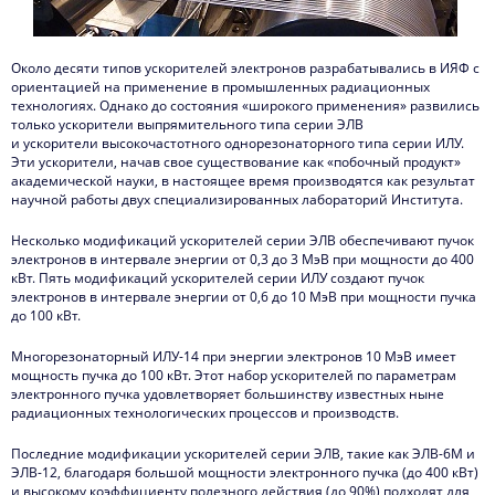
Около десяти типов ускорителей электронов разрабатывались в ИЯФ с
ориентацией на применение в промышленных радиационных
технологиях. Однако до состояния «широкого применения» развились
только ускорители выпрямительного типа серии ЭЛВ
и ускорители высокочастотного однорезонаторного типа серии ИЛУ.
Эти ускорители, начав свое существование как «побочный продукт»
академической науки, в настоящее время производятся как результат
научной работы двух специализированных лабораторий Института.
Несколько модификаций ускорителей серии ЭЛВ обеспечивают пучок
электронов в интервале энергии от 0,3 до 3 МэВ при мощности до 400
кВт. Пять модификаций ускорителей серии ИЛУ создают пучок
электронов в интервале энергии от 0,6 до 10 МэВ при мощности пучка
до 100 кВт.
Многорезонаторный ИЛУ-14 при энергии электронов 10 МэВ имеет
мощность пучка до 100 кВт. Этот набор ускорителей по параметрам
электронного пучка удовлетворяет большинству известных ныне
радиационных технологических процессов и производств.
Последние модификации ускорителей серии ЭЛВ, такие как ЭЛВ-6М и
ЭЛВ-12, благодаря большой мощности электронного пучка (до 400 кВт)
и высокому коэффициенту полезного действия (до 90%) подходят для