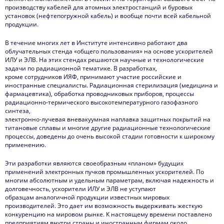
производству кабелей для атомных электростанций и буровых
установок (нефтепогружной кабель) и вообще почти всей кабельной
продукции.
В течение многих лет в Институте интенсивно работают два
облучательных стенда «общего пользования» на основе ускорителей
ИЛУ и ЭЛВ. На этих стендах решаются научные и технологические
задачи по радиационной тематике. В разработках,
кроме сотрудников ИЯФ, принимают участие российские и
иностранные специалисты. Радиационная стерилизация (медицина и
фармацевтика), обработка проводниковых приборов, процессы
радиационно-термического высокотемпературного газофазного
синтеза,
электронно-лучевая вневакуумная наплавка защитных покрытий на
титановые сплавы и многие другие радиационные технологические
процессы, доведены до очень высокой стадии готовности к широкому
применению.
Эти разработки являются своеобразным «планом» будущих
применений электронных пучков промышленных ускорителей. По
многим абсолютным и удельным параметрам, включая надежность и
долговечность, ускорители ИЛУ и ЭЛВ не уступают
образцам аналогичной продукции известных мировых
производителей. Это дает им возможность выдерживать жесткую
конкуренцию на мировом рынке. К настоящему времени поставлено
предприятиям внутри страны и иностранным фирмам около