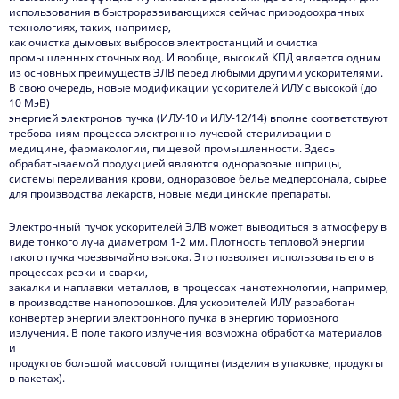
использования в быстроразвивающихся сейчас природоохранных
технологиях, таких, например,
как очистка дымовых выбросов электростанций и очистка
промышленных сточных вод. И вообще, высокий КПД является одним
из основных преимуществ ЭЛВ перед любыми другими ускорителями.
В свою очередь, новые модификации ускорителей ИЛУ с высокой (до
10 МэВ)
энергией электронов пучка (ИЛУ-10 и ИЛУ-12/14) вполне соответствуют
требованиям процесса электронно-лучевой стерилизации в
медицине, фармакологии, пищевой промышленности. Здесь
обрабатываемой продукцией являются одноразовые шприцы,
системы переливания крови, одноразовое белье медперсонала, сырье
для производства лекарств, новые медицинские препараты.
Электронный пучок ускорителей ЭЛВ может выводиться в атмосферу в
виде тонкого луча диаметром 1-2 мм. Плотность тепловой энергии
такого пучка чрезвычайно высока. Это позволяет использовать его в
процессах резки и сварки,
закалки и наплавки металлов, в процессах нанотехнологии, например,
в производстве нанопорошков. Для ускорителей ИЛУ разработан
конвертер энергии электронного пучка в энергию тормозного
излучения. В поле такого излучения возможна обработка материалов
и
продуктов большой массовой толщины (изделия в упаковке, продукты
в пакетах).