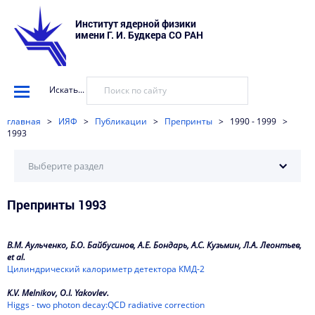
Институт ядерной физики
имени Г. И. Будкера СО РАН
Искать...
главная
>
ИЯФ
>
Публикации
>
Препринты
>
1990 - 1999
>
1993
Выберите раздел
Препринты 1993
2026
2025
В.М. Аульченко, Б.О. Байбусинов, А.Е. Бондарь, А.С. Кузьмин, Л.А. Леонтьев,
2024
et al.
Цилиндрический калориметр детектора КМД-2
2023
K.V. Melnikov, O.I. Yakovlev.
Higgs - two photon decay:QCD radiative correction
2022