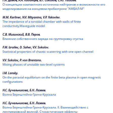
Г.И. Димов, А.А. Кабанцев, В.Г. Соколов, С.Ю. Таскаев.
О концепции компактного источника нейтронов и возможности его
моделирования на концевом пробкотроне "АМБАЛ-М"
M.M. Karliner, N.V. Mityanina, V.P. Yakovlev.
The impedance of a toroidal chamber with walls of finite
conductivity.Waveguide model
С.В. Мигинский, В.В. Перов.
Влияние собственного заряда на группировку сгустка
F.M. Izrailev, D. Saher, V.V. Sokolov.
Statistical properties of chaotic scaterring with one open channel
V.V. Sokolov, P. von Brentano.
Mixing phases of unstable two-level systems
I.M. Lansky.
On the paraxial equilibrium on the finite beta plasma in open magnetic
configurations
Н.С. Бучельникова, Б.Н. Лазеев.
Волна Бернштейна-Грина-Крускала
Н.С. Бучельникова, Б.Н. Лазеев.
Волна Бернштейна-Грина-Крускала. II. Взаимодействие с
ленгмюровской волной. Стохастические эффекты