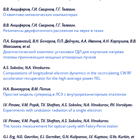
1975
В.В. Анциферов, Г.И. Смирнов, Г.Г. Телегин.
О квантово-механических компьютерах
1974
В.В. Анциферов, Г.И. Смирнов, Г.Г. Телегин.
Резонансы двухфотонного рассеяния на звуке в газах
1973
П.А. Багрянский, В.Н. Бочаров, П.П. Дейчули, А.А. Иванов, А.Н. Карпушов, В.В.
1972
Максимов, et al.
Диагностический комплекс установки ГДЛ для изучения нагрева
1971
плазмы приинжекции мощных атомарных пучков
1970
A.S. Sokolov, N.A. Vinokurov.
Computations of longitudinal electron dynamics in the recirculating CW RF
accelerator-recuperator for the high average power FEL
1969
Н.А. Винокуров, В.М. Попик.
Простая модель супермод в ЛСЭ с внутрирезонаторным эталоном
1968
I.V. Pinaev, V.M. Popik, T.V. Shaftan, A.S. Sokolov, N.A. Vinokurov, P.V. Vorobyev.
1967
Experiments with undulator radiation of a single electron
1966
I.V. Pinaev, V.M. Popik, T.V. Shaftan, A.S. Sokolov, N.A. Vinokurov.
The losses measurement for optical cavity with Fabry-Perot etalon
1965
G.I. Erg, N.G. Gavrilov, E.I. Gorniker, G.N. Kulipanov, I.V. Kuptsov, G.Ya. Kurkin, et