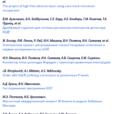
1964
al.
The project of high free electron lazer using race-track microtron-
recuperator
1963
В.М. Аульченко, Б.О. Байбусинов, С.Е. Бару, А.Е. Бондарь, Г.М. Колачев, Т.А.
1962
Пурлац, et al.
Дрейфовый годоскоп для ситемы рассеянных электронов детектора
КЕДР
Ж. Боссер, Р.М. Лапик, Р. Лей, И.Н. Мешков, В.Н. Поляков, И.А. Селезнев, et al.
Электронная пушка с регулируемым током.Стендовые испытания и
первые эксперименты на LEAR
И.Н. Мешков, В.Н. Поляков, И.А. Селезнев, А.В. Смирнов, Е.М. Сыресин.
Коллектор типа цилиндра Фарадея с транспортировочным электродом
i.B. Khriplovich, A.I. Milstein, A.S. Yelkhovsky.
Order alfa^{4}/R_{infinity} corrections to positronium P levels
А.Д. Букин, В.Н. Иванченко.
Гистограммная программма GIST
М.Э. Поспелов, И.Б. Хриплович.
Магнитный квадрупольный момент W-бозона в модели Кобаяши-
Маскава