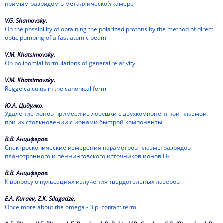
прямым разрядом в металлической камере
1998
V.G. Shamovsky.
On the possibility of obtaining the polarized protons by the method of direct
1997
optic pumping of a fast atomic beam
1996
V.M. Khatsimovsky.
On polinomial formulations of general relativity
1995
V.M. Khatsimovsky.
Regge calculus in the canonical form
1994
Ю.А. Цидулко.
1993
Удаление ионов примеси из ловушки с двухкомпонентной плазмой
при их столкновении с ионами быстрой компоненты
1992
В.В. Анциферов.
1991
Спектроскопические измерения параметров плазмы разрядов
планотронного и пеннинговского источников ионов Н-
1990
В.В. Анциферов.
К вопросу о пульсациях излучения твердотельных лазеров
1989
E.A. Kuraev, Z.K. Silagadze.
Once more about the omega - 3 pi contact term
1988