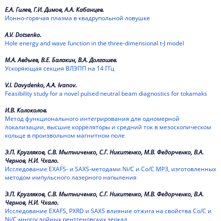
Е.А. Гилев, Г.И. Димов, А.А. Кабанцев.
2021
Ионно-горячая плазма в квадрупольной ловушке
2020
A.V. Dotsenko.
Hole energy and wave function in the three-dimensional t-J model
2019
М.А. Авдыев, В.Е. Балакин, В.А. Долгашев.
Ускоряющая секция ВЛЭПП на 14 ГГц
2018
V.I. Davydenko, A.A. Ivanov.
2017
Feasibility study for a novel pulsed neutral beam diagnostics for tokamaks
2016
И.В. Колоколов.
Метод функционального интегрирования для одномерной
локализации, высшие корреляторы и средний ток в мезоскопическом
2015
кольце в произвольном магнитном поле
2014
Э.П. Кругляков, С.В. Мытниченко, С.Г. Никитенко, М.В. Федорченко, В.А.
Чернов, Н.И. Чхало.
2013
Исследование EXAFS- и SAXS-методами Ni/C и Co/C МРЗ, изготовленных
методом импульсного лазерного напыления
2012
Э.П. Кругляков, С.В. Мытниченко, С.Г. Никитенко, М.В. Федорченко, В.А.
2011
Чернов, Н.И. Чхало.
Исследование EXAFS, PXRD и SAXS влияние отжига на свойства Co/C и
Ni/C многослойных рентгеновских зеркал