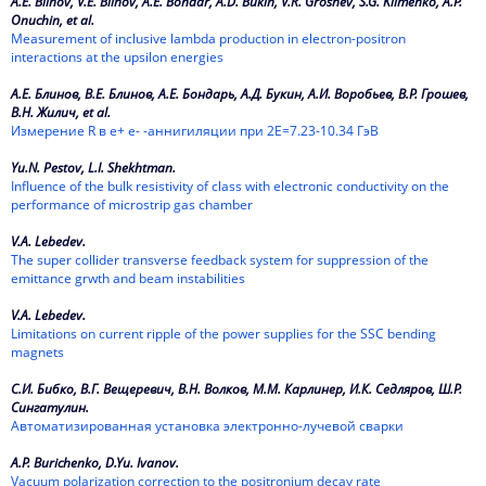
A.E. Blinov, V.E. Blinov, A.E. Bondar, A.D. Bukin, V.R. Groshev, S.G. Klimenko, A.P.
1987
Onuchin, et al.
Measurement of inclusive lambda production in electron-positron
1986
interactions at the upsilon energies
1985
А.Е. Блинов, В.Е. Блинов, А.Е. Бондарь, А.Д. Букин, А.И. Воробьев, В.Р. Грошев,
В.Н. Жилич, et al.
Измерение R в е+ е- -аннигиляции при 2Е=7.23-10.34 ГэВ
1984
Yu.N. Pestov, L.I. Shekhtman.
1983
Influence of the bulk resistivity of class with electronic conductivity on the
performance of microstrip gas chamber
1982
V.A. Lebedev.
1981
The super collider transverse feedback system for suppression of the
emittance grwth and beam instabilities
1980
V.A. Lebedev.
Limitations on current ripple of the power supplies for the SSC bending
1979
magnets
С.И. Бибко, В.Г. Вещеревич, В.Н. Волков, М.М. Карлинер, И.К. Седляров, Ш.Р.
1978
Сингатулин.
Автоматизированная установка электронно-лучевой сварки
1977
A.P. Burichenko, D.Yu. Ivanov.
1976
Vacuum polarization correction to the positronium decay rate