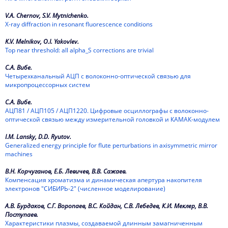
2010
V.A. Chernov, S.V. Mytnichenko.
X-ray diffraction in resonant fluorescence conditions
2009
K.V. Melnikov, O.I. Yakovlev.
2008
Top near threshold: all alpha_S corrections are trivial
2007
С.А. Вибе.
Четырехканальный АЦП с волоконно-оптической связью для
2006
микропроцессорных систем
2005
С.А. Вибе.
АЦП81 / АЦП105 / АЦП1220. Цифровые осциллографы с волоконно-
оптической связью между измерительной головкой и КАМАК-модулем
2004
I.M. Lansky, D.D. Ryutov.
2003
Generalized energy principle for flute perturbations in axisymmetric mirror
machines
2002
В.Н. Корчуганов, Е.Б. Левичев, В.В. Сажаев.
2001
Компенсация хроматизма и динамическая апертура накопителя
электронов "СИБИРЬ-2" (численное моделирование)
2000
А.В. Бурдаков, С.Г. Воропаев, В.С. Койдан, С.В. Лебедев, К.И. Меклер, В.В.
Поступаев.
1999
Характеристики плазмы, создаваемой длинным замагниченным