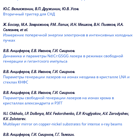
Ю.С. Великжанин, В.П. Дружинин, Ю.В. Усов.
Вторичный триггер для СНД
Ж. Боссер, М.А. Завражнов, Р.М. Лапик, И.Н. Мешков, В.Н. Поляков, И.А.
Селезнев, et al.
Измерение поперечной энергии электронов в интенсивных холодных
пучках
В.В. Анциферов, Е.В. Иванов, Г.И. Смирнов.
Динамика и параметры Nd:Cr:GSGG лазера в режимах свободной
генерации и гигантского импульса
В.В. Анциферов, Е.В. Иванов, Г.И. Смирнов.
Параметры генерации лазеров на ионах неодима в кристалле LNA и
стеклах КНФС
В.В. Анциферов, Е.В. Иванов, Г.И. Смирнов.
Параметры свободной генерации лазеров на ионах хрома в
кристаллах александрита и РЗГГ
N.I. Chkhalo, I.P. Dolbnya, M.V. Fedorchenko, E.P. Kruglyakov, A.V. Zarodyshev,
K.V. Zolotarev.
Multilayer mirror on copper-nickel substrates for intense x-ray beams
В.В. Анциферов, Г.И. Смирнов, Г.Г. Телегин.