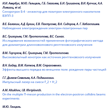
2010
И.И. Авербух, М.Ю. Гельцель, Г.Б. Глаголев, Б.И. Гришанов, В.И. Купчик, А.А.
Лившиц, et al.
Синхротрон Б-4 - инжектор для позитрон-электронного накопителя
2009
ВЭПП-3
2008
В.Е. Балакин, А.Д. Букин, Е.В. Пахтусова, В.А. Сидоров, А. Г. Хабахпашев.
Наблюдение электророждения электрон-позитронных пар
2007
В.С. Григорьев, Г.М. Протопопова, В.С. Сынах.
2006
Исследование возможностей применения фотографического метода
для дозиметрии длинноволнового рентгеновского излучения
2005
В.М. Горчуков, В.С. Григорьев, Г.М. Протопопова.
Высоковольтный кенотрон как источник рентгеновского излучения
2004
В.Н. Байер, В.М. Катков, В.М. Страховенко.
2003
Эффекты высшего порядка во внешнем поле: рождение пары частицей
2002
Г.Г. Долгов-Савельев, А.А. Подминогин.
Импульсный лазер на смеси F_2 + H_2
2001
A.M. Altukhov, I.B. Khriplovich.
On the multiple П-meson production in the electron-positron collidins beams
2000
experiments
1999
М.Ю. Генцель.