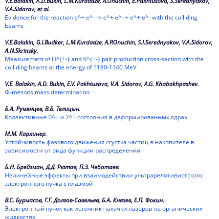
V.E.Balakin, A.D.Bukin, L.M.Kurdadze, A.Onuchin, E.Pakhtusova, S.Serednyakov,
1987
V.A.Sidorov, et al.
Evidence for the reaction e^+ e^- -> e^+ e^- + e^+ e^- with the colliding
1986
beams
1985
V.E.Balakin, G.I.Budker, L.M.Kurdadze, A.P.Onuchin, S.I.Serednyakov, V.A.Sidorov,
A.N.Skrinsky.
Measurement of П^{+-} and K^{+-} pair production cross-section with the
1984
colliding beams at the energy of 1180-1340 MeV
1983
V.E. Balakin, A.D. Bukin, E.V. Pakhtusova, V.A. Sidorov, A.G. Khabakhpashev.
Ф-mesons mass determination
1982
Б.А. Румянцев, В.Б. Телицын.
1981
Коллективные 0^+ и 2^+ состояния в деформированных ядрах
М.М. Карлинер.
1980
Устойчивость фазового движения сгустка частиц в накопителе в
зависимости от вида функции распределения
1979
Б.Н. Брейзман, Д.Д. Рютов, П.З. Чеботаев.
Нелинейные эффекты при взаимодействии ультрарелятивистского
1978
электронного пучка с плазмой
1977
В.С. Бурмасов, Г.Г. Долгов-Савельев, Б.А. Князев, Е.П. Фокин.
Электронный пучок как источник накачки лазеров на органических
1976
жидкостях