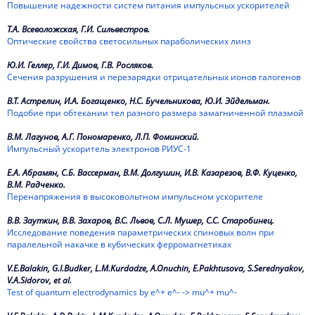
Повышение надежности систем питания импульсных ускорителей
1998
Т.А. Всеволожская, Г.И. Сильвестров.
Оптические свойства светосильных параболических линз
1997
Ю.И. Геллер, Г.И. Димов, Г.В. Росляков.
1996
Сечения разрушения и перезарядки отрицательных ионов галогенов
1995
В.Т. Астрелин, И.А. Богащенко, Н.С. Бучельникова, Ю.И. Эйдельман.
Подобие при обтекании тел разного размера замагниченной плазмой
1994
В.М. Лагунов, А.Г. Пономаренко, Л.П. Фоминский.
Импульсный ускоритель электронов РИУС-1
1993
Е.А. Абрамян, С.Б. Вассерман, В.М. Долгушин, И.В. Казарезов, В.Ф. Куценко,
1992
В.М. Радченко.
Перенапряжения в высоковольтном импульсном ускорителе
1991
В.В. Зауткин, В.В. Захаров, В.С. Львов, С.Л. Мушер, С.С. Старобинец.
Исследование поведения параметрических спиновых волн при
1990
паралельной накачке в кубических ферромагнетиках
1989
V.E.Balakin, G.I.Budker, L.M.Kurdadze, A.Onuchin, E.Pakhtusova, S.Serednyakov,
V.A.Sidorov, et al.
Test of quantum electrodynamics by e^+ e^- -> mu^+ mu^-
1988