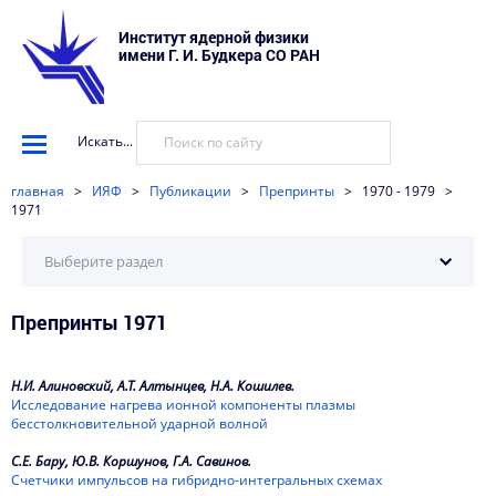
Институт ядерной физики
имени Г. И. Будкера СО РАН
Искать...
главная
>
ИЯФ
>
Публикации
>
Препринты
>
1970 - 1979
>
1971
Выберите раздел
Препринты 1971
2026
2025
Н.И. Алиновский, А.Т. Алтынцев, Н.А. Кошилев.
2024
Исследование нагрева ионной компоненты плазмы
бесстолкновительной ударной волной
2023
С.Е. Бару, Ю.В. Коршунов, Г.А. Савинов.
Счетчики импульсов на гибридно-интегральных схемах
2022