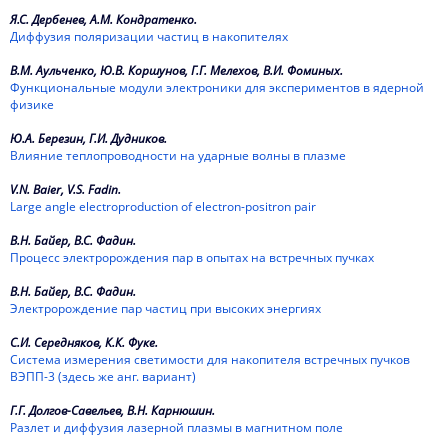
Я.С. Дербенев, А.М. Кондратенко.
2021
Диффузия поляризации частиц в накопителях
2020
В.М. Аульченко, Ю.В. Коршунов, Г.Г. Мелехов, В.И. Фоминых.
Функциональные модули электроники для экспериментов в ядерной
физике
2019
Ю.А. Березин, Г.И. Дудников.
2018
Влияние теплопроводности на ударные волны в плазме
2017
V.N. Baier, V.S. Fadin.
Large angle electroproduction of electron-positron pair
2016
В.Н. Байер, В.С. Фадин.
Процесс электророждения пар в опытах на встречных пучках
2015
В.Н. Байер, В.С. Фадин.
2014
Электророждение пар частиц при высоких энергиях
2013
С.И. Середняков, К.К. Фуке.
Система измерения светимости для накопителя встречных пучков
2012
ВЭПП-3 (здесь же анг. вариант)
2011
Г.Г. Долгов-Савельев, В.Н. Карнюшин.
Разлет и диффузия лазерной плазмы в магнитном поле