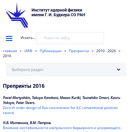
Институт ядерной физики
имени Г. И. Будкера СО РАН
Искать...
главная
>
ИЯФ
>
Публикации
>
Препринты
>
2010 - 2026
>
2016
Выберите раздел
Препринты 2016
2026
2025
Pavel Martyshkin, Takuya Kamitani, Masao Kuriki, Tsunehiko Omori, Kaoru
Yokoya, Peter Sivers.
2024
Zero-th order design of flux concentrator for ILC conventional positron
source
2023
Н.В. Митянина, В.М. Петров.
Влияние нестабильности импульсного барьерного и ускоряющего
2022