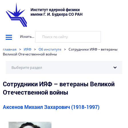
Институт ядерной физики
имени Г. И. Будкера СО РАН
Искать...
главная
>
ИЯФ
>
Об институте
>
Сотрудники ИЯФ – ветераны
Великой Отечественной войны
Выберите раздел
Сотрудники ИЯФ – ветераны Великой
История ИЯФ
Отечественной войны
Научные школы ИЯФ
Сотрудники ИЯФ, внесшие существенный вклад в
Аксенов Михаил Захарович (1918-1997)
развитие института
Сотрудники ИЯФ – ветераны Великой Отечественной
войны