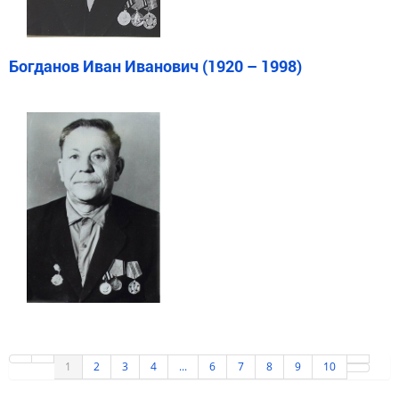
Богданов Иван Иванович (1920 – 1998)
1
2
3
4
...
6
7
8
9
10