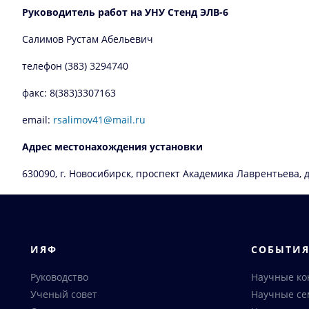
Руководитель работ на УНУ Стенд ЭЛВ-6
Салимов Рустам Абельевич
телефон (383) 3294740
факс: 8(383)3307163
email:
rsalimov41@mail.ru
Адрес местонахождения установки
630090, г. Новосибирск, проспект Академика Лаврентьева, д
ИЯФ
СОБЫТИ
Руководство
Научные к
Ученый совет
Научные с