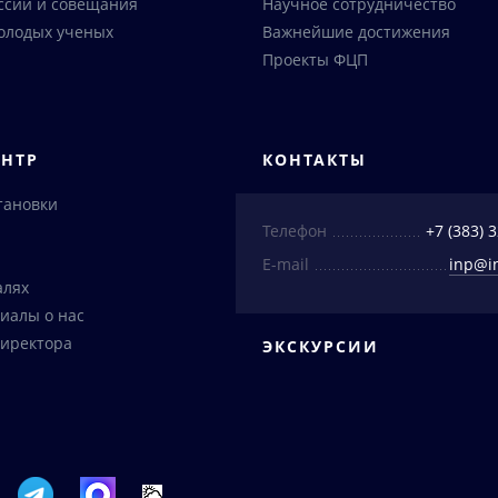
ссии и совещания
Научное сотрудничество
олодых ученых
Важнейшие достижения
Проекты ФЦП
ЕНТР
КОНТАКТЫ
тановки
Телефон
+7 (383) 
E-mail
inp@i
алях
иалы о нас
иректора
ЭКСКУРСИИ