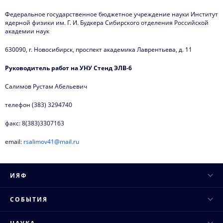
Федеральное государственное бюджетное учреждение науки Институт
ядерной физики им. Г. И. Будкера Сибирского отделения Российской
академии наук
630090, г. Новосибирск, проспект академика Лаврентьева, д. 11
Руководитель работ на УНУ Стенд ЭЛВ-6
Салимов Рустам Абельевич
телефон (383) 3294740
факс: 8(383)3307163
email:
rsalimov41@mail.ru
ИЯФ
Руководство
СОБЫТИЯ
Ученый совет
Научные конференции