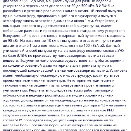
диапазоне 0,8 – 2,5 МэВ, мощность пучка для разных моделей
ускорителей перекрывает диапазон от 20 до 500 кВт. В ИЯФ был
Выполненные работы и услуги
разработан и успешно реализован альтернативный способ выпуска
пучка в атмосферу, предполагающий его фокусировку и выпуск в
Контакты
атмосферу сквозь отверстие диаметром около 1 мм. Устройство, с
помощью которого осуществляется такой выпуск пучка, имеет
небольшие размеры и пристыковывается к стандартному ускорителю.
Выпущенный через него концентрированный пучок имеет мощность
до 90 кВт. На расстоянии 10 см от выпускного отверстия пучок имеет
диаметр около 1 см и плотность мощности до 100 кВт/см2. Данный
уникальный способ выпуска пучка в атмосферу позволил создать УНУ
на базе ЭЛВ-6 по производству наноразмерных частиц твёрдых
веществ. Получение нанопорошка осуществляется путём испарения
из конденсированной фазы материала электронным пучком с
последующей конденсацией в виде наноразмерных частиц. Установка
имеет необходимую инженерную инфраструктуру, достигнуты все
проектные технические параметры. Некоторые методические и
технологические решения из используемых в проекте являются
уникальными. Результаты исследовательских работ регулярно
публикуются в ведущих российских и международных научных
журналах, докладываются на международных научных конференциях,
состоялись 3 защиты диссертаций на звание доктора и 13 – на звание
кандидата наук, в том числе состоялось 5 защит на звание PhD
зарубежными исследователями. На установках и стендах, входящих в
состав УНУ, проводятся междисциплинарные исследования по
наплавке большого числа порошковых материалов на основы из
практически всех промышленных сплавов. Проводятся исследования с