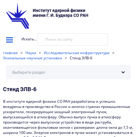
Институт ядерной физики
имени Г. И. Будкера СО РАН
Искать...
главная
>
Наука
>
Исследовательская инфраструктура
>
Уникальные научные установки
>
Стенд ЭЛВ-6
Выберите раздел
Стенд ЭЛВ-6
Регламент доступа к оборудованию
Типовые работы и услуги
В институте ядерной физики СО РАН разработаны и успешно
внедрены в производство в России и многих странах промышленные
Методики измерений
ускорители, генерирующие мощный электронный пучок,
выпускающийся в атмосферу. Обычно выпуск пучка в атмосферу
производится через выпускное устройство в виде раструба,
Перечень оборудования
оканчивающегося фольговым окном с размерами: длина окна до 1,5 м,
ширина 100 мм. Энергия электронов в пучке может устанавливаться в
План работы установки