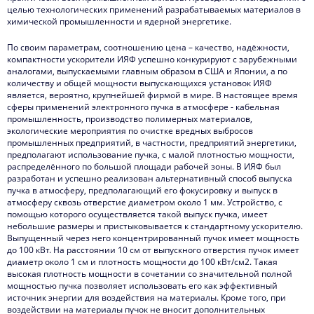
целью технологических применений разрабатываемых материалов в
химической промышленности и ядерной энергетике.
По своим параметрам, соотношению цена – качество, надёжности,
компактности ускорители ИЯФ успешно конкурируют с зарубежными
аналогами, выпускаемыми главным образом в США и Японии, а по
количеству и общей мощности выпускающихся установок ИЯФ
является, вероятно, крупнейшей фирмой в мире. В настоящее время
сферы применений электронного пучка в атмосфере - кабельная
промышленность, производство полимерных материалов,
экологические мероприятия по очистке вредных выбросов
промышленных предприятий, в частности, предприятий энергетики,
предполагают использование пучка, с малой плотностью мощности,
распределённого по большой площади рабочей зоны. В ИЯФ был
разработан и успешно реализован альтернативный способ выпуска
пучка в атмосферу, предполагающий его фокусировку и выпуск в
атмосферу сквозь отверстие диаметром около 1 мм. Устройство, с
помощью которого осуществляется такой выпуск пучка, имеет
небольшие размеры и пристыковывается к стандартному ускорителю.
Выпущенный через него концентрированный пучок имеет мощность
до 100 кВт. На расстоянии 10 см от выпускного отверстия пучок имеет
диаметр около 1 см и плотность мощности до 100 кВт/см2. Такая
высокая плотность мощности в сочетании со значительной полной
мощностью пучка позволяет использовать его как эффективный
источник энергии для воздействия на материалы. Кроме того, при
воздействии на материалы пучок не вносит дополнительных