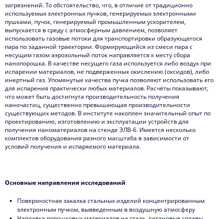
загрязнений. То обстоятельство, что, в отличие от традиционно
используемых электронных пучков, генерируемых электронными
пушками, пучок, генерируемый промышленным ускорителем,
выпускается в среду с атмосферным давлением, позволяет
использовать газовые потоки для транспортировки образующегося
пара по заданной траектории. Формирующийся из смеси пара с
несущим газом аэрозольный поток направляется к месту сбора
нанопорошка. В качестве несущего газа используется либо воздух при
испарении материалов, не подверженных окислению (оксидов), либо
инертный газ. Упомянутые качества пучка позволяют использовать его
для испарения практически любых материалов. Расчёты показывают,
что может быть достигнута производительность получения
наночастиц, существенно превышающая производительности
существующих методов. В институте накоплен значительный опыт по
проектированию, изготовлению и эксплуатации устройств для
получения наноматериалов на стенде ЭЛВ-6. Имеется несколько
комплектов оборудования разного масштаба в зависимости от
условий получения и испаряемого материала.
Основные направления исследований
Поверхностная закалка стальных изделий концентрированным
электронным пучком, вывведенным в воздушную атмосферу
Наплавка порошковых материалов на сталь, титановые сплавы,