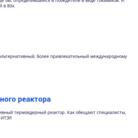
де бы, определившийся в победители в виде токамаков. И
 в 80х.
 альтернативный, более привлекательный международному
ного реактора
тивный термоядерный реактор. Как обещают специалисты,
 ИТЭР.