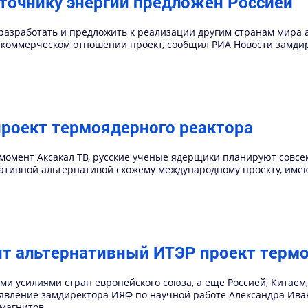
точнику энергии предложен Россией
разработать и предложить к реализации другим странам мира
 коммерческом отношении проект, сообщил РИА Новости замди
роект термоядерного реактора
омент Аксакал ТВ, русские ученые ядерщики планируют совсем
ьтативной альтернативой схожему международному проекту, им
т альтернативный ИТЭР проект термо
и усилиями стран европейского союза, а еще Россией, Китае
явление замдиректора ИЯФ по научной работе Александра Иван
магнитов.