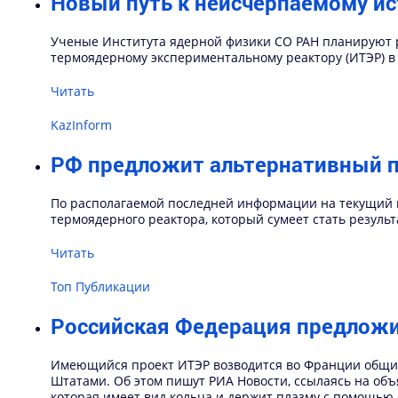
Новый путь к неисчерпаемому ис
Ученые Института ядерной физики СО РАН планируют 
термоядерному экспериментальному реактору (ИТЭР) в
Читать
KazInform
РФ предложит альтернативный п
По располагаемой последней информации на текущий м
термоядерного реактора, который сумеет стать резул
Читать
Топ Публикации
Российская Федерация предложи
Имеющийся проект ИТЭР возводится во Франции общим
Штатами. Об этом пишут РИА Новости, ссылаясь на объ
которая имеет вид кольца и держит плазму с помощью 