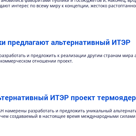
становились фаворитами публики и госбюджетов и, наконец, вро
ают интерес по всему миру к концепции, жестоко растоптанной
ки предлагают альтернативный ИТЭР
разработать и предложить к реализации другим странам мира
 коммерческом отношении проект.
ьтернативный ИТЭР проект термоядер
РАН намерены разработать и предложить уникальный альтерна
, чем создаваемый в настоящее время международными силами