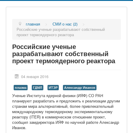
главная
>
СМИ о нас (2)
>
Российские ученые разрабатывают собственный
проект термоядерного реактора
Российские ученые
разрабатывают собственный
проект термоядерного реактора
04 января 2016
плазма
ГДМЛ
ИТЭР
Александр Иванов
Ученые Института ядерной физики (ИЯФ) СО РАН
планируют разработать и предложить к реализации другим
странам мира альтернативный, более привлекательный
международному термоядерному экспериментальному
реактору (ITER) в коммерческом отношении проект,
сообщил замдиректора ИЯФ по научной работе Александр
Иванов.