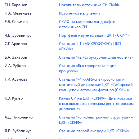
Г.Н. Баранов
Накопитель источника СИ СКИФ
Н.А.
Мезенцев
Источники излучения
Е.Б.
Левичев
СКИФ на мировом ландшафте
источников СИ
Я.В. Зубавичус
Портфель научных задач ЦКП «СКИФ»
С.Г. Архипов
Станция 1-1 «МИКРОФОКУС» ЦКП
«СКИФ»
Б.А. Захаров
Станция 1-2 «Структурная диагностика»
И.А. Рубцов
Станция «Быстропротекающие
процессы»
Т.И. Асанова
Станция 1-4 «XAFS-спектроскопия и
магнитный дихроизм» ЦКП «Сибирский
кольцевой источник фотонов (СКИФ)»
К.Э. Купер
Канал СИ на ЦКП «СКИФ» «Диагностика
в высокоэнергетическом рентгеновском
диапазоне»
А.Д. Николенко
Станция 1-6: «Электронная структура» –
ЦКП «СКИФ»
Я.В. Зубавичус
Станции второй очереди ЦКП «СКИФ»