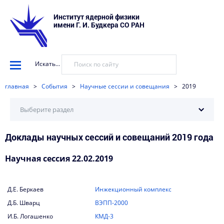
Институт ядерной физики
имени Г. И. Будкера СО РАН
Искать...
главная
>
События
>
Научные сессии и совещания
>
2019
Выберите раздел
Доклады научных сессий и совещаний 2019 года
2026
2025
Научная сессия 22.02.2019
2024
Д.Е. Беркаев
Инжекционный комплекс
2023
Д.Б. Шварц
ВЭПП-2000
2022
И.Б. Логашенко
КМД-3