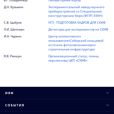
Б.Г. Гольденберг
Лабораторный корпус
Д.Н. Кузьмин
Экспериментальный завод научного
приборостроения со Специальным
конструкторским бюро (ФГУП ЭЗАН)
С.В. Цыбуля
НГУ : ПОДГОТОВКА КАДРОВ ДЛЯ СКИФ
Л.И. Шехтман
Детекторы для экспериментов на СКИФ
И.Н. Чуркин
Центр коллективного
пользования«Сибирский кольцевой
источник фотонов»инженерно-
строительная инфраструктура
Я.В.
Ракшун
Организационный статус, планы,
перспективы ЦКП «СКИФ»
ИЯФ
Руководство
СОБЫТИЯ
Ученый совет
Научные конференции