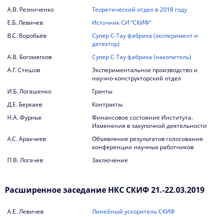
А.В. Резниченко
Теоретический отдел в 2018 году
2009
Е.Б. Левичев
Источник СИ “СКИФ”
В.С. Воробьёв
Супер С-Тау фабрика (эксперимент и
детектор)
А.В. Богомягков
Супер С-Тау фабрика (накопитель)
А.Г. Стешов
Экспериментальное производство и
научно-конструкторский отдел
И.Б. Логашенко
Гранты
Д.Е. Беркаев
Контракты
Н.А. Фурнье
Финансовое состояние Института.
Изменения в закупочной деятельности
А.С. Аракчеев
Объявление результатов голосования
конференции научных работников
П.В. Логачев
Заключение
Расширенное заседание НКС СКИФ 21.-22.03.2019
А.Е. Левичев
Линейный ускоритель СКИФ