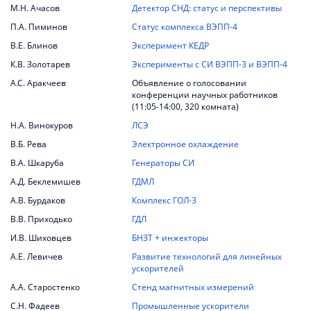
М.Н. Ачасов
Детектор СНД: статус и перспективы
2021
П.А. Пиминов
Статус комплекса ВЭПП-4
2020
В.Е. Блинов
Эксперимент КЕДР
2019
К.В. Золотарев
Эксперименты с СИ ВЭПП-3 и ВЭПП-4
А.С. Аракчеев
Объявление о голосовании
2018
конференции научных работников
(11:05-14:00, 320 комната)
2017
Н.А. Винокуров
ЛСЭ
2016
В.Б. Рева
Электронное охлаждение
В.А. Шкаруба
Генераторы СИ
2015
А.Д. Беклемишев
ГДМЛ
2014
А.В. Бурдаков
Комплекс ГОЛ-3
В.В. Приходько
ГДЛ
2013
И.В. Шиховцев
БНЗТ + инжекторы
2012
А.Е. Левичев
Развитие технологий для линейных
ускорителей
2011
А.А. Старостенко
Стенд магнитных измерений
2010
С.Н. Фадеев
Промышленные ускорители