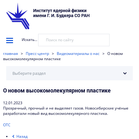
Институт ядерной физики
имени Г. И. Будкера СО РАН
Искать...
главная
>
Пресс-центр
>
Видеоматериалы о нас
>
О новом
высокомолекулярном пластике
Выберите раздел
О новом высокомолекулярном пластике
Научные установки
События
12.01.2023
Прозрачный, прочный и не выделяет газов. Новосибирские учёные
Новости
разработали новый вид высокомолекулярного пластика.
Наука в деталях
ОТС
Видеоматериалы о нас
Назад