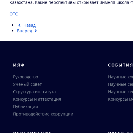
Казахстана. Какие перспективы открывает Зимняя школа
ОТС
Назад
Вперед
ИЯФ
СОБЫТИ
Руководство
Научные к
Ученый совет
Научные с
Структура института
Научные се
Конкурсы и аттестация
Конкурсы м
Публикации
Противодействие коррупции