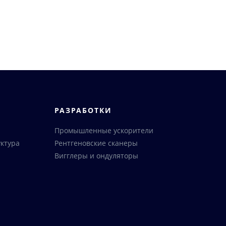
РАЗРАБОТКИ
Промышленные ускорители
ктура
Рентгеновские сканеры
Вигглеры и ондуляторы