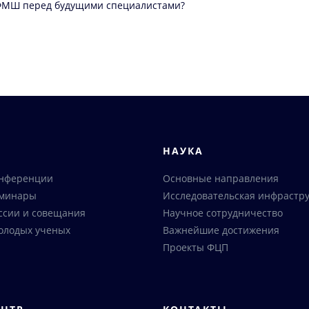
 ФМШ перед будущими специалистами?
Я
НАУКА
онференции
Основные направления
еминары
Исследовательская инфрастру
ссии и совещания
Научное сотрудничество
олодых ученых
Важнейшие достижения
Проекты ФЦП