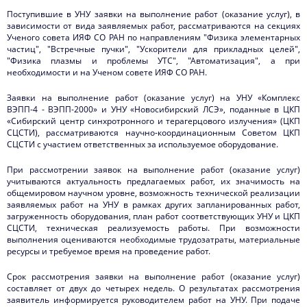
Поступившие в УНУ заявки на выполнение работ (оказание услуг), в
зависимости от вида заявляемых работ, рассматриваются на секциях
Ученого совета ИЯФ СО РАН по направлениям "Физика элементарных
частиц", "Встречные пучки", "Ускорители для прикладных целей",
"Физика плазмы и проблемы УТС", "Автоматизация", а при
необходимости и на Ученом совете ИЯФ СО РАН.
Заявки на выполнение работ (оказание услуг) на УНУ «Комплекс
ВЭПП-4 - ВЭПП-2000» и УНУ «Новосибирский ЛСЭ», поданные в ЦКП
«Сибирский центр синхротронного и терагерцового излучения» (ЦКП
СЦСТИ), рассматриваются научно-координационным Советом ЦКП
СЦСТИ с участием ответственных за используемое оборудование.
При рассмотрении заявок на выполнение работ (оказание услуг)
учитываются актуальность предлагаемых работ, их значимость на
общемировом научном уровне, возможность технической реализации
заявляемых работ на УНУ в рамках других запланированных работ,
загруженность оборудования, план работ соответствующих УНУ и ЦКП
СЦСТИ, техническая реализуемость работы. При возможности
выполнения оцениваются необходимые трудозатраты, материальные
ресурсы и требуемое время на проведение работ.
Срок рассмотрения заявки на выполнение работ (оказание услуг)
составляет от двух до четырех недель. О результатах рассмотрения
заявитель информируется руководителем работ на УНУ. При подаче