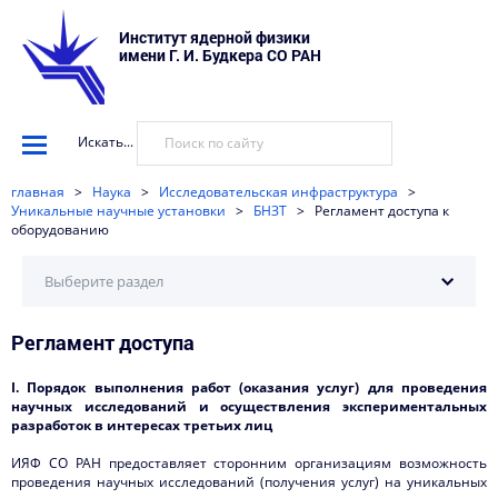
Институт ядерной физики
имени Г. И. Будкера СО РАН
Искать...
главная
>
Наука
>
Исследовательская инфраструктура
>
Уникальные научные установки
>
БНЗТ
>
Регламент доступа к
оборудованию
Выберите раздел
Регламент доступа
Регламент доступа к оборудованию
Типовые работы и услуги
I. Порядок выполнения работ (оказания услуг) для проведения
научных исследований и осуществления экспериментальных
Методики измерений
разработок в интересах третьих лиц
ИЯФ СО РАН предоставляет сторонним организациям возможность
Перечень оборудования
проведения научных исследований (получения услуг) на уникальных