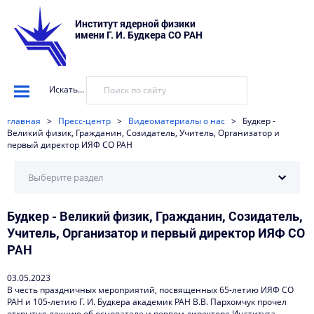
Институт ядерной физики
имени Г. И. Будкера СО РАН
Искать...
главная
>
Пресс-центр
>
Видеоматериалы о нас
>
Будкер -
Великий физик, Гражданин, Созидатель, Учитель, Организатор и
первый директор ИЯФ СО РАН
Выберите раздел
Будкер - Великий физик, Гражданин, Созидатель,
Научные установки
Учитель, Организатор и первый директор ИЯФ СО
События
РАН
Новости
03.05.2023
В честь праздничных мероприятий, посвященных 65-летию ИЯФ СО
Наука в деталях
РАН и 105-летию Г. И. Будкера академик РАН В.В. Пархомчук прочел
открытую лекцию об основателе и первом директоре Института.