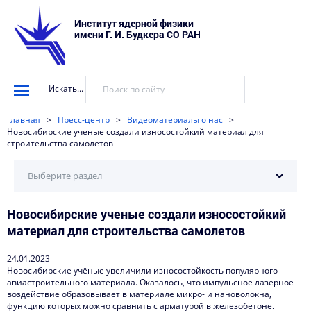
Институт ядерной физики
имени Г. И. Будкера СО РАН
Искать...
главная
>
Пресс-центр
>
Видеоматериалы о нас
>
Новосибирские ученые создали износостойкий материал для
строительства самолетов
Выберите раздел
Новосибирские ученые создали износостойкий
Научные установки
материал для строительства самолетов
События
24.01.2023
Новости
Новосибирские учёные увеличили износостойкость популярного
авиастроительного материала. Оказалось, что импульсное лазерное
Наука в деталях
воздействие образовывает в материале микро- и нановолокна,
функцию которых можно сравнить с арматурой в железобетоне.