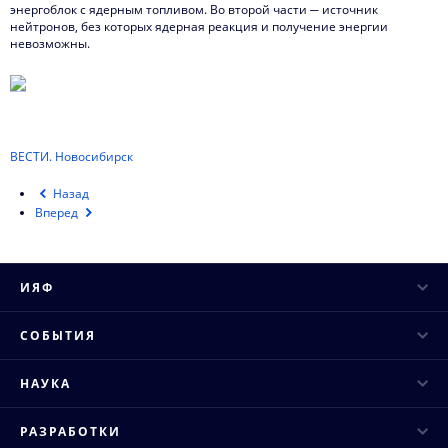
Видеоматериалы о нас
энергоблок с ядерным топливом. Во второй части ─ источник
нейтронов, без которых ядерная реакция и получение энергии
невозможны.
Интервью директора
Контакты
ВЕСТИ. Новосибирск
Назад
Вперед
ИЯФ
Руководство
СОБЫТИЯ
Ученый совет
Научные конференции
НАУКА
Структура института
Научные семинары
Основные направления
Конкурсы и аттестация
РАЗРАБОТКИ
Научные сессии и совещания