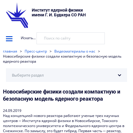
Институт ядерной физики
имени Г. И. Будкера СО РАН
Искать...
главная
>
Пресс-центр
>
Видеоматериалы о нас
>
Новосибирские физики создали компактную и безопасную модель
ядерного реактора
Выберите раздел
Новосибирские физики создали компактную и
Научные установки
безопасную модель ядерного реактора
События
24.09.2019
Новости
Над концепцией нового реактора работают ученые трех научных
центров ─ Института ядерной физики в Новосибирске, Томского
Наука в деталях
политехнического университета и Федерального ядерного центра в
Снежинске. По замыслу, это будет гибрид. Первая часть ─ реактор,