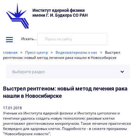
Институт ядерной физики
имени Г. И. Будкера СО РАН
Искать...
главная
>
Пресс-центр
>
Видеоматериалы о нас
>
Выстрел
рентгеном: новый метод лечения рака нашли в Новосибирске
Выберите раздел
Выстрел рентгеном: новый метод лечения рака
Научные установки
нашли в Новосибирске
События
17.01.2018
Новости
Ученым из Института ядерной физики и Института цитологии и
генетики удалось создать новую технологию: раковые клетки
Наука в деталях
уничтожают рентгеновским микропучком. Такое лечение практически
безвредно для здоровых клеток. Подробности - в сюжете программы
Видеоматериалы о нас
"Новосибирские новости".