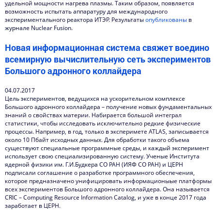
удельной мощности нагрева плазмы. Таким образом, появляется
возможность испытать аппаратуру для международного
экспериментального реактора ИТЭР. Результаты
опубликованы
в
журнале Nuclear Fusion.
Новая информационная система свяжет воедино
всемирную вычислительную сеть экспериментов
Большого адронного коллайдера
04.07.2017
Цель экспериментов, ведущихся на ускорительном комплексе
Большого адронного коллайдера – получение новых фундаментальных
знаний о свойствах материи. Набирается большой интеграл
статистики, чтобы исследовать исключительно редкие физические
процессы. Например, в год, только в эксперимете ATLAS, записывается
около 10 Пбайт исходных данных. Для обработки такого объема
существуют специальные программные среды, и каждый эксперимент
использует свою специализированную систему. Ученые Института
ядерной физики им. Г.И.Будкера СО РАН (ИЯФ СО РАН) и ЦЕРН
подписали соглашение о разработке программного обеспечения,
которое предназначено унифицировать информационыые платформы
всех экспериментов Большого адронного коллайдера. Она называется
CRIC – Computing Resource Information Catalog, и уже в конце 2017 года
заработает в ЦЕРН.