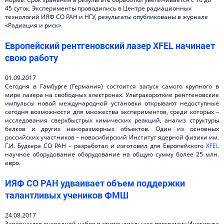
45 суток. Эксперименты проводились в Центре радиационных
технологий ИЯФ СО РАН и НГУ, результаты опубликованы в журнале
«Радиация и риск».
Европейский рентгеновский лазер XFEL начинает
свою работу
01.09.2017
Сегодня в Гамбурге (Германия) состоится запуск самого крупного в
мире лазера на свободных электронах. Ультракороткие рентгеновские
импульсы новой международной установки открывают недоступные
сегодня возможности для множества экспериментов, среди которых –
исследования сверхбыстрых химических реакций, анализ структуры
белков и других наноразмерных объектов. Один из основных
российских участников – новосибирский Институт ядерной физики им.
Г.И. Будкера СО РАН – разработал и изготовил для Европейского
XFEL
научное оборудование оборудование на общую сумму более 25 млн.
евро.
ИЯФ СО РАН удваивает объем поддержки
талантливых учеников ФМШ
24.08.2017
Завершился очередной набор в стипендиальную программу Института