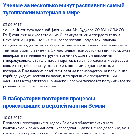
Ученые за несколько минут расплавили самый
тугоплавкий материал в мире
05.06.2017
ченые Института ядерной физики им. Г.И. Будкера СО РАН (ИЯФ СО
РАН) совместно с коллегами из Института химии твердого тела и
механохимии (ИХТТМ СО РАН) разработали новую технологию
получения изделий из карбида гафния - материала с самой высокой
температурой плавления. Он настолько термоустойчивый, что сможет
выдержать тепловые нагрузки, возникающие при движении
гиперзвуковых летательных аппаратов в плотных слоях атмосферы, а
кроме того, обеспечит ускорители мощными и долговечными
катодами. При классической технологии производства на получение
карбида уходит несколько часов, в то время как предложенный
учеными метод электронно-лучевой сварки позволяет получить тот же
результат за несколько минут.
В лаборатории повторили процессы,
происходящие в верхней мантии Земли
10.05.2017
Процессы, проходящие в недрах Земли в областях активного
вулканизма и сейсмичности, исследованы даже менее детально, чем
космос или глубины океана. Их можно установить только при