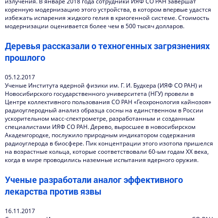
излучения. В январе 2018 года сотрудники ИЯФ СО РАН завершат
Интервью директора
коренную модернизацию этого устройства, в котором впервые удастся
избежать испарения жидкого гелия в криогенной системе. Стоимость
Контакты
модернизации оценивается более чем в 500 тысяч долларов.
Деревья рассказали о техногенных загрязнениях
прошлого
05.12.2017
Ученые Института ядерной физики им. Г. И. Будкера (ИЯФ СО РАН) и
Новосибирского государственного университета (НГУ) провели в
Центре коллективного пользования СО РАН «Геохронология кайнозоя»
радиоуглеродный анализ образца сосны на единственном в России
ускорительном масс-спектрометре, разработанным и созданным
специалистами ИЯФ СО РАН. Дерево, выросшее в новосибирском
Академгородке, послужило природным индикатором содержания
радиоуглерода в биосфере. Пик концентрации этого изотопа пришелся
на возрастные кольца, которые соответствовали 60-ым годам XX века,
когда в мире проводились наземные испытания ядерного оружия.
Ученые разработали аналог эффективного
лекарства против язвы
16.11.2017