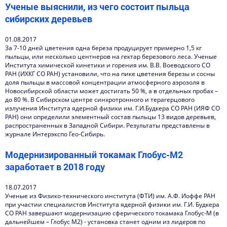
Ученые выяснили, из чего состоит пыльца
сибирских деревьев
01.08.2017
За 7-10 дней цветения одна береза продуцирует примерно 1,5 кг
пыльцы, или несколько центнеров на гектар березового леса. Ученые
Института химической кинетики и горения им. В.В. Воеводского СО
РАН (ИХКГ СО РАН) установили, что на пике цветения березы и сосны
доля пыльцы в массовой концентрации атмосферного аэрозоля в
Новосибирской области может достигать 50 %, а в отдельных пробах –
до 80 %. В Сибирском центре синхротронного и терагерцового
излучения Института ядерной физики им. Г.И.Будкера СО РАН (ИЯФ СО
РАН) они определили элементный состав пыльцы 13 видов деревьев,
распространенных в Западной Сибири. Результаты представлены в
журнале Интерэкспо Гео-Сибирь.
Модернизированный токамак Глобус-М2
заработает в 2018 году
18.07.2017
Ученые из Физико-технического института (ФТИ) им. А.Ф. Иоффе РАН
при участии специалистов Института ядерной физики им. Г.И. Будкера
СО РАН завершают модернизацию сферического токамака Глобус-М (в
дальнейшем – Глобус М2) - установка станет одним из лидеров по