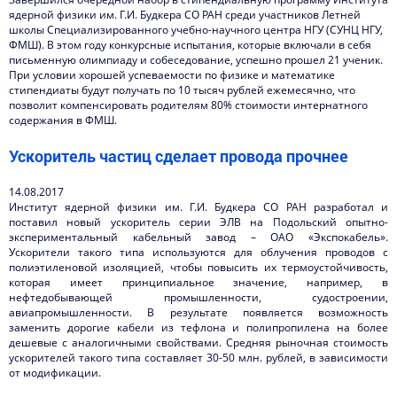
ядерной физики им. Г.И. Будкера СО РАН среди участников Летней
школы Специализированного учебно-научного центра НГУ (СУНЦ НГУ,
ФМШ). В этом году конкурсные испытания, которые включали в себя
письменную олимпиаду и собеседование, успешно прошел 21 ученик.
При условии хорошей успеваемости по физике и математике
стипендиаты будут получать по 10 тысяч рублей ежемесячно, что
позволит компенсировать родителям 80% стоимости интернатного
содержания в ФМШ.
Ускоритель частиц сделает провода прочнее
14.08.2017
Институт ядерной физики им. Г.И. Будкера СО РАН разработал и
поставил новый ускоритель серии ЭЛВ на Подольский опытно-
экспериментальный кабельный завод – ОАО «Экспокабель».
Ускорители такого типа используются для облучения проводов с
полиэтиленовой изоляцией, чтобы повысить их термоустойчивость,
которая имеет принципиальное значение, например, в
нефтедобывающей промышленности, судостроении,
авиапромышленности. В результате появляется возможность
заменить дорогие кабели из тефлона и полипропилена на более
дешевые с аналогичными свойствами.
Средняя рыночная стоимость
ускорителей такого типа составляет 30-50 млн. рублей, в зависимости
от модификации.