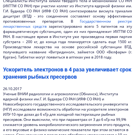
Специалисты Института химии твердого тела и механохимии СО РАН
(ИХТТМ СО РАН) при участии коллег из Института ядерной физики им.
Г.И. Будкера СО РАН (ИЯФ СО РАН) синтезировали висмута трикалия
дицитрат (ВТД) - это соединение составляет основу эффективных
противоязвенных препаратов. В
Государственном реестре
лекарственных средств
зарегистрировано всего 5 патентов на эту
фармацевтическую субстанцию, один из них принадлежит ИХТТМ СО
РАН. В настоящее время в Институте уже произведена первая партия
субстрата – 200 кг, до конца года планируется сделать еще 1500 кг.
Производством лекарства на основе российской субстанции ВТД,
получившего название «Витридинол», займется ООО «Велфарм» (г.
Курган). Таблетки могут появиться в аптеках уже в 2018 году.
Ускоритель электронов в 4 раза увеличивает срок
хранения рыбных пресервов
26.10.2017
Ученые ВНИИ радиологии и агроэкологии (Обнинск), Института
ядерной физики им.Г. И. Будкера СО РАН (ИЯФ СО РАН) и
Новосибирского государственного исследовательского университета
(НГУ) исследовали возможность обработки на ускорителе электронов
ИЛУ-10 при дозах до 6 кГр для холодной пастеризации рыбных
пресервов. Они выяснили, что при параметрах от 3 до 6 кГр на 99,9%
снижается уровень микробиологического загрязнения этого продукта,
а его вкусовые и физико-химические показатели при этом остаются в
норме. Срок хранения в результате обработки увеличивается с 10 до