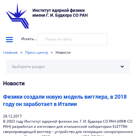
Институт ядерной физики
имени Г. И. Будкера СО РАН
Искать...
главная
>
Пресс-центр
>
Новости
Выберите раздел
Новости
Научные установки
События
Физики создали новую модель вигглера, в 2018
году он заработает в Италии
Новости
28.12.2017
Наука в деталях
В 2003 году Институт ядерной физики им. Г. И. Будкера СО РАН (ИЯФ СО
РАН) разработал и изготовил для итальянской лаборатории ELETTRA
Видеоматериалы о нас
сверхпроводящий вигглер – устройство для генерации синхротронного