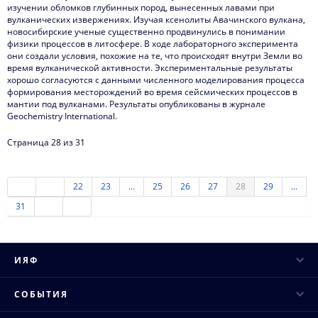
изучении обломков глубинных пород, вынесенных лавами при
вулканических извержениях. Изучая ксенолиты Авачинского вулкана,
новосибирские ученые существенно продвинулись в понимании
физики процессов в литосфере. В ходе лабораторного эксперимента
они создали условия, похожие на те, что происходят внутри Земли во
время вулканической активности. Экспериментальные результаты
хорошо согласуются с данными численного моделирования процесса
формирования месторождений во время сейсмических процессов в
мантии под вулканами. Результаты опубликованы в журнале
Geochemistry International.
Страница 28 из 31
22
23
...
25
26
27
28
29
...
31
ИЯФ
Руководство
СОБЫТИЯ
Ученый совет
Научные конференции