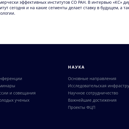
оммерчески эффективных институтов СО РАН. В интервью «КС» 
итут сегодня и на какие сегменты делает ставку в будущем, а
ологии.
Я
НАУКА
онференции
Основные направления
еминары
Исследовательская инфрастру
ссии и совещания
Научное сотрудничество
олодых ученых
Важнейшие достижения
Проекты ФЦП