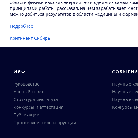
области физики высоких энергий, но и одним из самых к
принципами работы, рассказал, на чем зарабатывает Инст
можно добиться результатов в области медицины и фармак
Подробнее
Континент Сибирь
ИЯФ
СОБЫТИ
Руководство
Научные к
Ученый совет
Научные с
Структура института
Научные се
Конкурсы и аттестация
Конкурсы м
Публикации
Противодействие коррупции