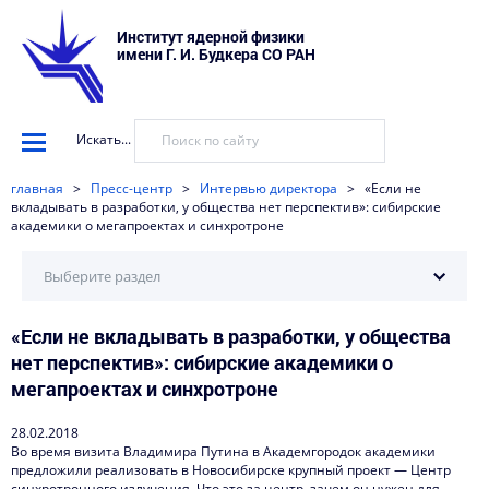
Институт ядерной физики
имени Г. И. Будкера СО РАН
Искать...
главная
>
Пресс-центр
>
Интервью директора
>
«Если не
вкладывать в разработки, у общества нет перспектив»: сибирские
академики о мегапроектах и синхротроне
Выберите раздел
«Если не вкладывать в разработки, у общества
Научные установки
нет перспектив»: сибирские академики о
События
мегапроектах и синхротроне
Новости
28.02.2018
Во время визита Владимира Путина в Академгородок академики
Наука в деталях
предложили реализовать в Новосибирске крупный проект — Центр
синхротронного излучения. Что это за центр, зачем он нужен для