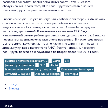
позволяет сократить время ремонтных работ и технического
обслуживания. Кроме того, ЦЕРН планирует испытать в нашем
криостате другие варианты магнитных систем».
Европейские ученые уже приступили к работе с вигглером. «Мы начали
с базовых экспериментов по проверке работоспособности и
надежности всей системы, – комментирует Аксель Бернхард, – в
частности, криогенной. В затухательных кольцах CLIC будет
напряженный режим работы для сверхпроводящих магнитов. В наших
первых тестах вигглер оказался очень надежным. В настоящее время
мы готовимся к экспериментам по изучению влияния вигглера на
динамику пучков в накопителе ANKA. Рентгеновский микроскоп
планируем ввести в эксплуатацию во второй половине 2016 года».
физика элементарных частиц
ЦЕРН
СИ
физика ускорителей
CLIC
ANKA
Технологический институт Карлсруэ
Константин Золотарев
Виталий Шкаруба
Аксель Бернхард
вигглеры
Назад
Вперед
ИЯФ