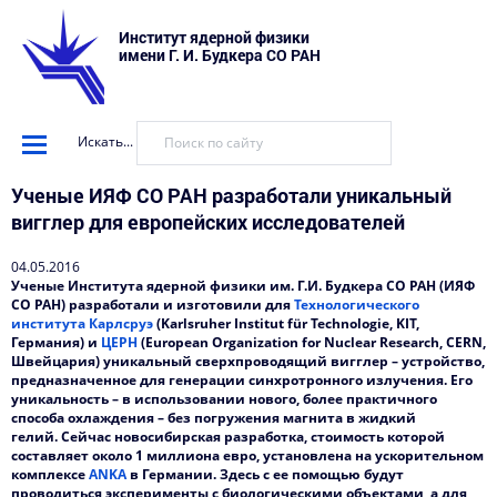
Институт ядерной физики
имени Г. И. Будкера СО РАН
Искать...
Ученые ИЯФ СО РАН разработали уникальный
вигглер для европейских исследователей
04.05.2016
Ученые Института ядерной физики им. Г.И. Будкера СО РАН (ИЯФ
СО РАН) разработали и изготовили для
Технологического
института Карлсруэ
(Karlsruher Institut für Technologie, KIT,
Германия) и
ЦЕРН
(European Organization for Nuclear Research, CERN,
Швейцария) уникальный сверхпроводящий вигглер – устройство,
предназначенное для генерации синхротронного излучения.
Его
уникальность – в использовании нового, более практичного
способа охлаждения – без погружения магнита в жидкий
гелий.
Сейчас новосибирская разработка, стоимость которой
составляет около 1 миллиона евро, установлена на ускорительном
комплексе
ANKA
в Германии. Здесь с ее помощью будут
проводиться эксперименты с биологическими объектами, а для