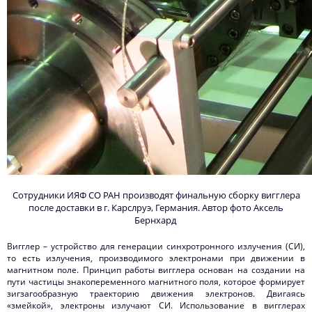
Сотрудники ИЯФ СО РАН производят финальную сборку вигглера
после доставки в г. Карслруэ, Германия. Автор фото Аксель
Бернхард
Вигглер – устройство для генерации синхротронного излучения (СИ),
то есть излучения, производимого электронами при движении в
магнитном поле. Принцип работы вигглера основан на создании на
пути частицы знакопеременного магнитного поля, которое формирует
зигзагообразную траекторию движения электронов. Двигаясь
«змейкой», электроны излучают СИ. Использование в вигглерах