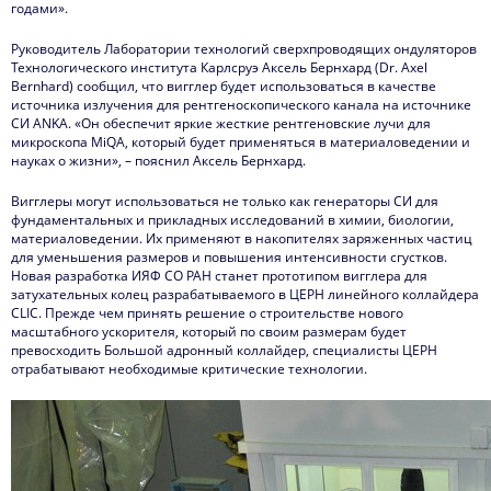
годами».
Руководитель Лаборатории технологий сверхпроводящих ондуляторов
Технологического института Карлсруэ Аксель Бернхард (Dr. Axel
Bernhard) сообщил, что вигглер будет использоваться в качестве
источника излучения для рентгеноскопического канала на источнике
СИ ANKA. «Он обеспечит яркие жесткие рентгеновские лучи для
микроскопа MiQA, который будет применяться в материаловедении и
науках о жизни», – пояснил Аксель Бернхард.
Вигглеры могут использоваться не только как генераторы СИ для
фундаментальных и прикладных исследований в химии, биологии,
материаловедении. Их применяют в накопителях заряженных частиц
для уменьшения размеров и повышения интенсивности сгустков.
Новая разработка ИЯФ СО РАН станет прототипом вигглера для
затухательных колец разрабатываемого в ЦЕРН линейного коллайдера
CLIC. Прежде чем принять решение о строительстве нового
масштабного ускорителя, который по своим размерам будет
превосходить Большой адронный коллайдер, специалисты ЦЕРН
отрабатывают необходимые критические технологии.