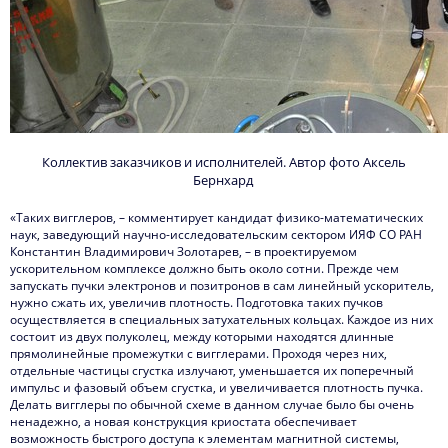
Коллектив заказчиков и исполнителей.
Автор фото
Аксель
Бернхард
«Таких вигглеров, – комментирует кандидат физико-математических
наук, заведующий научно-исследовательским сектором ИЯФ СО РАН
Константин Владимирович Золотарев, – в проектируемом
ускорительном комплексе должно быть около сотни. Прежде чем
запускать пучки электронов и позитронов в сам линейный ускоритель,
нужно сжать их, увеличив плотность. Подготовка таких пучков
осуществляется в специальных затухательных кольцах. Каждое из них
состоит из двух полуколец, между которыми находятся длинные
прямолинейные промежутки с вигглерами. Проходя через них,
отдельные частицы сгустка излучают, уменьшается их поперечный
импульс и фазовый объем сгустка, и увеличивается плотность пучка.
Делать вигглеры по обычной схеме в данном случае было бы очень
ненадежно, а новая конструкция криостата обеспечивает
возможность быстрого доступа к элементам магнитной системы,