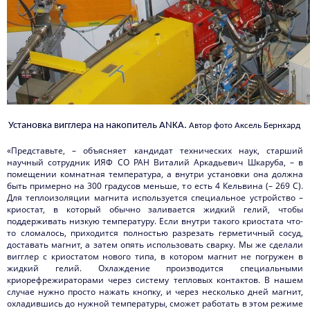
Установка вигглера на накопитель
ANKA.
Автор фото
Аксель Бернхард
«Представьте, – объясняет кандидат технических наук, старший
научный сотрудник ИЯФ СО РАН Виталий Аркадьевич Шкаруба,
–
в
помещении комнатная температура, а внутри установки она должна
быть примерно на 300 градусов меньше, то есть 4 Кельвина (
–
269 C).
Для теплоизоляции магнита используется специальное устройство –
криостат, в который обычно заливается жидкий гелий, чтобы
поддерживать низкую температуру. Если внутри такого криостата что-
то сломалось, приходится полностью разрезать герметичный сосуд,
доставать магнит, а затем опять использовать сварку. Мы же сделали
вигглер с криостатом нового типа, в котором магнит не погружен в
жидкий гелий. Охлаждение производится специальными
криорефрежираторами через систему тепловых контактов. В нашем
случае нужно просто нажать кнопку, и через несколько дней магнит,
охладившись до нужной температуры, сможет работать в этом режиме