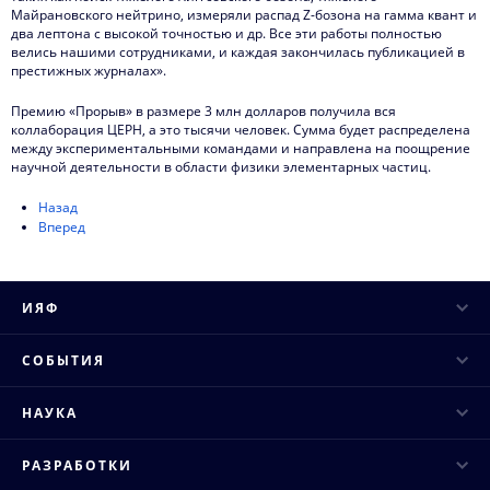
Майрановского нейтрино, измеряли распад Z-бозона на гамма квант и
два лептона c высокой точностью и др. Все эти работы полностью
велись нашими сотрудниками, и каждая закончилась публикацией в
престижных журналах».
Премию «Прорыв» в размере 3 млн долларов получила вся
коллаборация ЦЕРН, а это тысячи человек. Сумма будет распределена
между экспериментальными командами и направлена на поощрение
научной деятельности в области физики элементарных частиц.
Назад
Вперед
ИЯФ
Руководство
СОБЫТИЯ
Ученый совет
Научные конференции
НАУКА
Структура института
Научные семинары
Основные направления
Конкурсы и аттестация
РАЗРАБОТКИ
Научные сессии и совещания
Исследовательская инфраструктура
Публикации