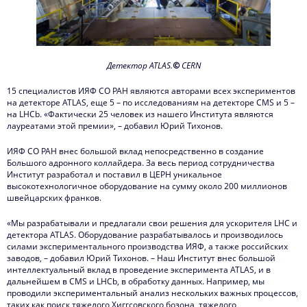
Детектор ATLAS.
©
CERN
15 специалистов ИЯФ СО РАН являются авторами всех экспериментов
на детекторе ATLAS, еще 5 – по исследованиям на детекторе CMS и 5 –
на LHCb. «Фактически 25 человек из нашего Института являются
лауреатами этой премии», – добавил Юрий Тихонов.
ИЯФ СО РАН внес большой вклад непосредственно в создание
Большого адронного коллайдера. За весь период сотрудничества
Институт разработал и поставил в ЦЕРН уникальное
высокотехнологичное оборудование на сумму около 200 миллионов
швейцарских франков.
«Мы разрабатывали и предлагали свои решения для ускорителя LHC и
детектора ATLAS. Оборудование разрабатывалось и производилось
силами экспериментального производства ИЯФ, а также российских
заводов, – добавил Юрий Тихонов. – Наш Институт внес большой
интеллектуальный вклад в проведение эксперимента ATLAS, и в
дальнейшем в CMS и LHCb, в обработку данных. Например, мы
проводили экспериментальный анализ нескольких важных процессов,
таких как поиск тяжелого Хиггсовского бозона, тяжелого