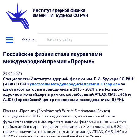
Институт ядерной физики
имени Г. И. Будкера СО РАН
Искать...
Российские физики стали лауреатами
международной премии «Прорыв»
29.04.2025
Специалисты Института ядерной физики им. Г. И. Будкера СО РАН
(ИЯФ СО РАН)
удостоены международной премии «Прорыв»
за
цикл работ которые проводились в 2015 – 2024 г. на Большом
адронном коллайдере в рамках коллабораций ATLAS, CMS, LHCb и
ALICE (Европейский центр по ядерным исследованиям, ЦЕРН).
Премия «Прорыв» (
Breakthrough
Prize
in
Fundamental
Physics
)
присуждается с 2012 г. за выдающиеся достижения в области
фундаментальной и экспериментальной физики и является самой
прибыльной в мире – ее размер составляет 3 млн долларов. В 2025 г.
премию получили экспериментальные команды ATLAS, CMS, LHCb и
ALICE за детальные измерения свойств бозона Хиггса,