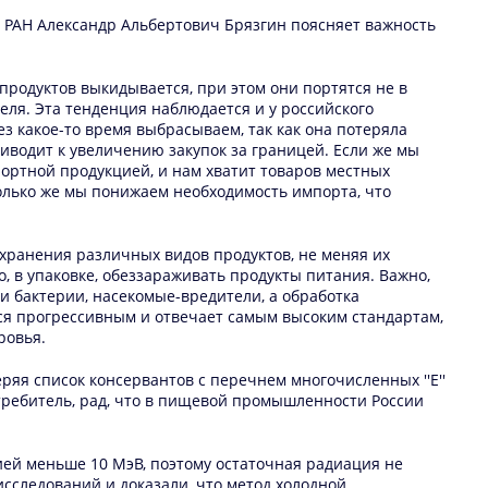
РАН Александр Альбертович Брязгин поясняет важность
 продуктов выкидывается, при этом они портятся не в
теля. Эта тенденция наблюдается и у российского
ез какое-то время выбрасываем, так как она потеряла
риводит к увеличению закупок за границей. Если же мы
портной продукцией, и нам хватит товаров местных
только же мы понижаем необходимость импорта, что
хранения различных видов продуктов, не меняя их
то, в упаковке, обеззараживать продукты питания. Важно,
 бактерии, насекомые-вредители, а обработка
тся прогрессивным и отвечает самым высоким стандартам,
ровья.
еряя список консервантов с перечнем многочисленных ''Е''
отребитель, рад, что в пищевой промышленности России
ией меньше 10 МэВ, поэтому остаточная радиация не
сследований и доказали, что метод холодной