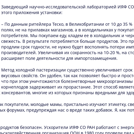
Заведующий научно-исследовательской лабораторией ИЯФ СО 
этого приложения установки:
– По данным ритейлера Теско, в Великобритании от 10 до 35 %
полях, не на прилавках магазинов, а в холодильниках у покупа
потребителя. Мы покупаем еду, кладем ее в холодильник и чер
свежесть. В результате потребляется больше продуктов. Это п
продлим срок годности, не нужно будет восполнять потери им
производителей. Увеличивая их сохранность на 10-20 %, на с
расширяет поле деятельности для импортозамещения.
Метод холодной пастеризации существенно увеличивает срок 
вкусовых свойств. Он удобен, так как позволяет быстро и прос
что при этом уничтожаются болезнетворные микроорганизмы и
корнеплодов задерживает их прорастание. Этот способ являе
х консервантов, многие из которых признаны вредными для здо
 как покупатели, молодые мамы, пристально изучают этикетку, св
ых форумах, предупреждая нас о вреде таких добавок. Я, как п
родуктов безопасен. Ускорители ИЯФ СО РАН работают с энерг
льскохозяйственная организация ООН в 1980 году провели ряд и