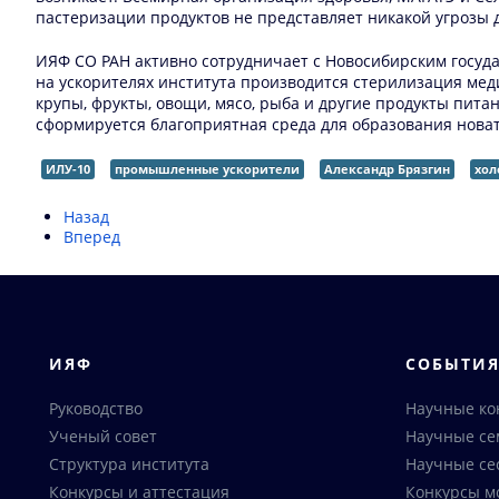
пастеризации продуктов не представляет никакой угрозы 
ИЯФ СО РАН активно сотрудничает с Новосибирским госуд
на ускорителях института производится стерилизация меди
крупы, фрукты, овощи, мясо, рыба и другие продукты пита
сформируется благоприятная среда для образования новат
ИЛУ-10
промышленные ускорители
Александр Брязгин
хол
Назад
Вперед
ИЯФ
СОБЫТИ
Руководство
Научные к
Ученый совет
Научные с
Структура института
Научные се
Конкурсы и аттестация
Конкурсы м