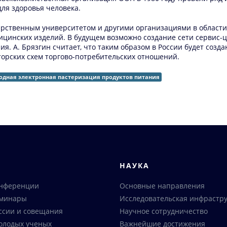
для здоровья человека.
арственным университетом и другими организациями в области
цинских изделий. В будущем возможно создание сети сервис-це
ния. А. Брязгин считает, что таким образом в России будет со
орских схем торгово-потребительских отношений.
одная электронная пастеризация продуктов питания
Я
НАУКА
онференции
Основные направления
еминары
Исследовательская инфрастру
ссии и совещания
Научное сотрудничество
олодых ученых
Важнейшие достижения