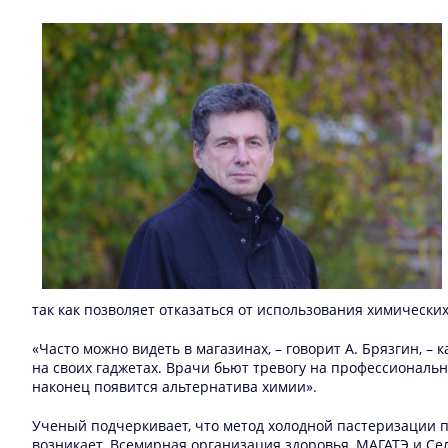
так как позволяет отказаться от использования химически
«Часто можно видеть в магазинах, – говорит А. Брязгин, –
на своих гаджетах. Врачи бьют тревогу на профессиональн
наконец появится альтернатива химии».
Ученый подчеркивает, что метод холодной пастеризации п
возникает. Всемирная организация здоровья, МАГАТЭ и Се