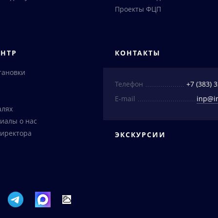
Проекты ФЦП
ЕНТР
КОНТАКТЫ
тановки
Телефон
+7 (383) 
E-mail
inp@i
алях
иалы о нас
иректора
ЭКСКУРСИИ