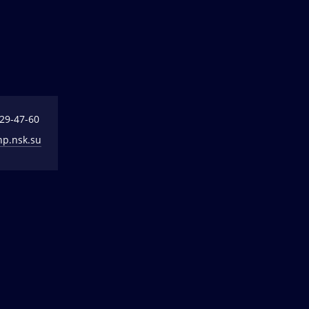
329-47-60
np.nsk.su