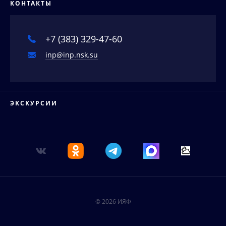
КОНТАКТЫ
Аспирантура
События
Соискателям ученых степеней
Новости
+7 (383) 329-47-60
Наука в деталях
inp@inp.nsk.su
Видеоматериалы о нас
Интервью директора
Контакты
ЭКСКУРСИИ
© 2026 ИЯФ