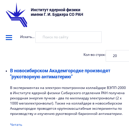
Институт ядерной физики
имени Г. И. Будкера СО РАН
Искать...
Кол-во строк:
В новосибирском Академгородке производят
"рукотворную антиматерию"
В экспериментах на электрон-позитронном коллайдаре ВЭПП-2000
в Институте ядерной физики Сибирского отделения РАН получена
рекордная энергия пучков - два по миллиарду электронвольт (2 х
1000 мегаэлектронвольт). Также на коллайдере в новосибирском
Академгородке проводятся крупномасштабные эксперименты по
производству и изучению рукотворной барионной антиматерии.
Читать