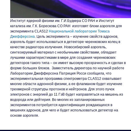
Институт ядерной физики им. Г.И.Будкера
СО РАН
и Институт
катализа им. Г.К. Борескова СО РАН изготовят блоки аэрогеля для
эксперимента
CLAS
12
Национальной лаборатории Томаса
Джефферсона
. Цель эксперимента – изучение свойств адронов,
аэрогель будет использоваться в детекторе черенковских колец в
качестве радиатора излучения. Новосибирский аэрогель,
синтезируемый материал с необычными свойствами, обладает
лучшими характеристиками в мире для создания черенковских
детекторов такого типа – он имеет высокую прозрачность и сделан в
форме больших блоков. Заместитель директора по научной работе
Лаборатории Джефферсона Патриция Росси сообщила, что
экспериментальная программа спектрометра CLAS12 охватывает
многие области адронной физики, а ее флагманом будет изучение
трехмерной структуры протонов и нейтронов. Для этого пучок
электронов с энергией до 11 ГэВ будет направляться на мишень из
водорода или дейтерия. Во многих из запланированных
экспериментов потребуется идентификация рождающихся в
мишенях адронов, для чего и будет использоваться детектор на
основе аэрогеля.