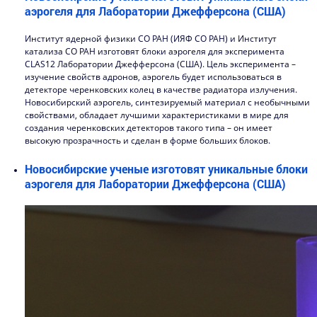
аэрогеля для Лаборатории Джефферсона (США)
Институт ядерной физики СО РАН (ИЯФ СО РАН) и Институт
катализа СО РАН изготовят блоки аэрогеля для эксперимента
CLAS12 Лаборатории Джефферсона (США). Цель эксперимента –
изучение свойств адронов, аэрогель будет использоваться в
детекторе черенковских колец в качестве радиатора излучения.
Новосибирский аэрогель, синтезируемый материал с необычными
свойствами, обладает лучшими характеристиками в мире для
создания черенковских детекторов такого типа – он имеет
высокую прозрачность и сделан в форме больших блоков.
Новосибирские ученые изготовят уникальные блоки
аэрогеля для Лаборатории Джефферсона (США)