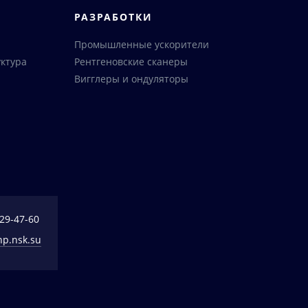
РАЗРАБОТКИ
Промышленные ускорители
ктура
Рентгеновские сканеры
Вигглеры и ондуляторы
329-47-60
np.nsk.su