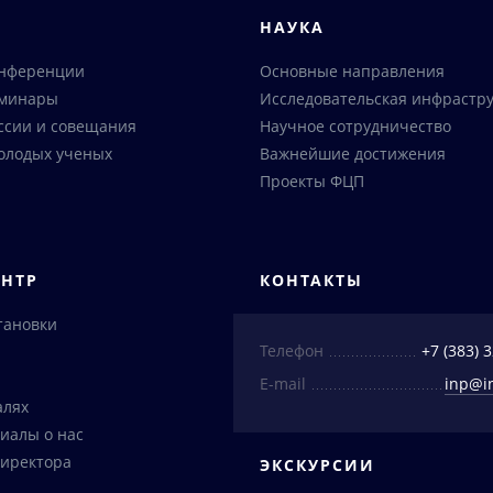
Я
НАУКА
онференции
Основные направления
еминары
Исследовательская инфрастру
ссии и совещания
Научное сотрудничество
олодых ученых
Важнейшие достижения
Проекты ФЦП
ЕНТР
КОНТАКТЫ
тановки
Телефон
+7 (383) 
E-mail
inp@i
алях
иалы о нас
иректора
ЭКСКУРСИИ