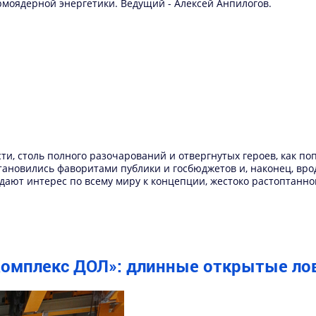
рмоядерной энергетики. Ведущий - Алексей Анпилогов.
сти, столь полного разочарований и отвергнутых героев, как п
становились фаворитами публики и госбюджетов и, наконец, вро
ают интерес по всему миру к концепции, жестоко растоптанной
«Комплекс ДОЛ»: длинные открытые л