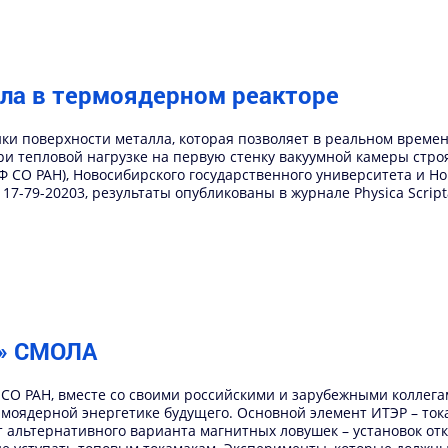
ла в термоядерном реакторе
ки поверхности металла, которая позволяет в реальном време
и тепловой нагрузке на первую стенку вакуумной камеры строя
Ф СО РАН), Новосибирского государственного университета и Н
7-79-20203, результаты опубликованы в журнале Physica Script
у» СМОЛА
а СО РАН, вместе со своими российскими и зарубежными коллег
моядерной энергетике будущего. Основной элемент ИТЭР – тока
 альтернативного варианта магнитных ловушек – установок от