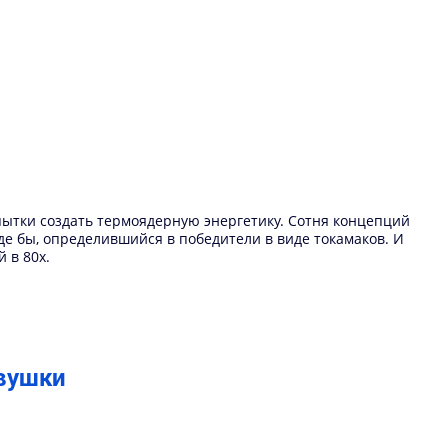
опытки создать термоядерную энергетику. Сотня концепций
де бы, определившийся в победители в виде токамаков. И
 в 80х.
овушки