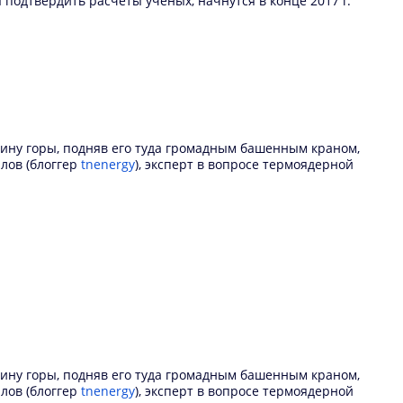
подтвердить расчеты ученых, начнутся в конце 2017 г.
ину горы, подняв его туда громадным башенным краном,
алов (блоггер
tnenergy
), эксперт в вопросе термоядерной
ину горы, подняв его туда громадным башенным краном,
алов (блоггер
tnenergy
), эксперт в вопросе термоядерной