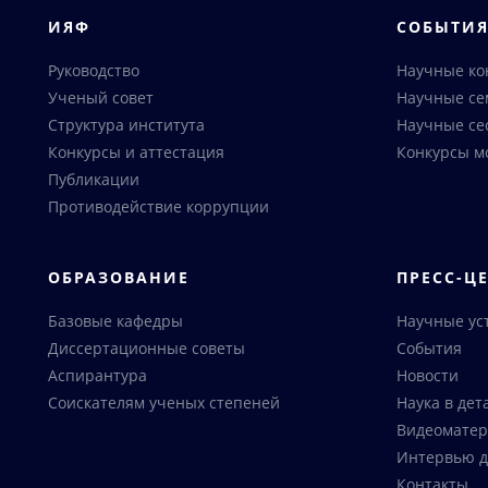
ИЯФ
СОБЫТИ
Руководство
Научные к
Ученый совет
Научные с
Структура института
Научные се
Конкурсы и аттестация
Конкурсы м
Публикации
Противодействие коррупции
ОБРАЗОВАНИЕ
ПРЕСС-Ц
Базовые кафедры
Научные ус
Диссертационные советы
События
Аспирантура
Новости
Соискателям ученых степеней
Наука в дет
Видеоматер
Интервью д
Контакты