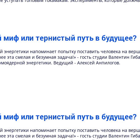
 уступать топовым токамакам. Эксперименты, которые должны 
й миф или тернистый путь в будущее?
й энергетики напоминает попытку поставить человека на верш
ее эта смелая и безумная задача!» - гость студии Валентин Гиб
рмоядерной энергетики. Ведущий - Алексей Анпилогов.
й миф или тернистый путь в будущее?
й энергетики напоминает попытку поставить человека на верш
ее эта смелая и безумная задача!» - гость студии Валентин Гиб