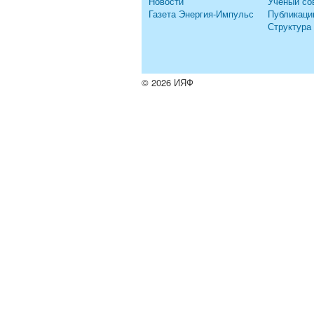
Новости
Ученый со
Газета Энергия-Импульс
Публикаци
Структура
© 2026 ИЯФ