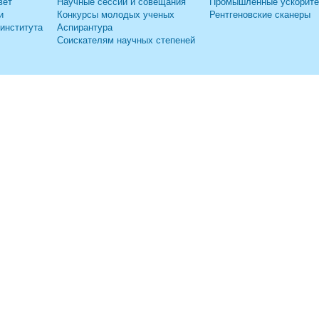
вет
Научные сессии и совещания
Промышленные ускорит
и
Конкурсы молодых ученых
Рентгеновские сканеры
 института
Аспирантура
Соискателям научных степеней