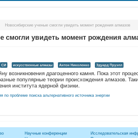
>
Новосибирские ученые смогли увидеть момент рождения алмазов
е смогли увидеть момент рождения алм
СИ
искусственные алмазы
Антон Николенко
Эдуард Пруэлл
ну возникновения драгоценного камня. Пока этот процес
азные популярные теории происхождения алмазов. Таки
чения института ядерной физики.
во
Научные конференции
Исследовательская инф