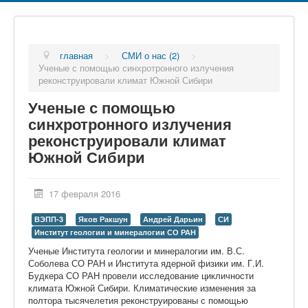
главная
>
СМИ о нас (2)
>
Ученые с помощью синхротронного излучения
реконструировали климат Южной Сибири
Ученые с помощью
синхротронного излучения
реконструировали климат
Южной Сибири
17 февраля 2016
ВЭПП-3
Яков Ракшун
Андрей Дарьин
СИ
Институт геологии и минералогии СО РАН
Ученые Института геологии и минералогии им. В.С.
Соболева СО РАН и Института ядерной физики им. Г.И.
Будкера СО РАН провели исследование цикличности
климата Южной Сибири. Климатические изменения за
полтора тысячелетия реконструированы с помощью