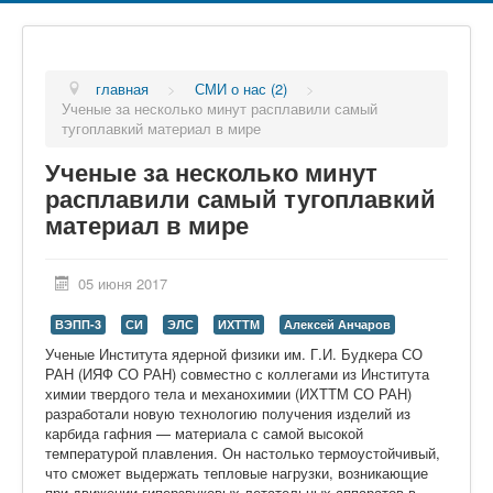
главная
>
СМИ о нас (2)
>
Ученые за несколько минут расплавили самый
тугоплавкий материал в мире
Ученые за несколько минут
расплавили самый тугоплавкий
материал в мире
05 июня 2017
ВЭПП-3
СИ
ЭЛС
ИХТТМ
Алексей Анчаров
Ученые Института ядерной физики им. Г.И. Будкера СО
РАН (ИЯФ СО РАН) совместно с коллегами из Института
химии твердого тела и механохимии (ИХТТМ СО РАН)
разработали новую технологию получения изделий из
карбида гафния — материала с самой высокой
температурой плавления. Он настолько термоустойчивый,
что сможет выдержать тепловые нагрузки, возникающие
при движении гиперзвуковых летательных аппаратов в