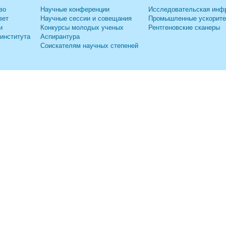
во
Научные конференции
Исследовательская инф
вет
Научные сессии и совещания
Промышленные ускорит
и
Конкурсы молодых ученых
Рентгеновские сканеры
 института
Аспирантура
Соискателям научных степеней