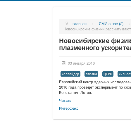
главная
>
СМИ о нас (2)
Новосибирские физики рассчитывают
Новосибирские физик
плазменного ускорите
03 января 2016
коллайдер
плазма
ЦЕРН
кильва
Европейский центр ядерных исследован
2016 года проведет эксперимент по со
Константин Лотов.
Читать
Интерфакс