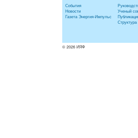
События
Руководст
Новости
Ученый со
Газета Энергия-Импульс
Публикаци
Структура
© 2026 ИЯФ